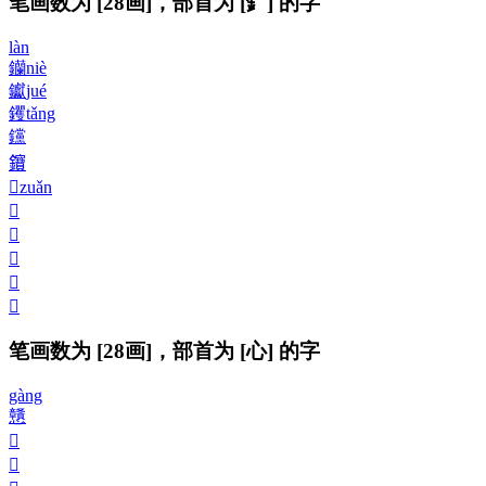
笔画数为 [28画]，部首为 [釒] 的字
làn
钄
niè
钀
jué
钁
tǎng
钂
𨰰
𨰮
zuǎn
𨰭
𨰬
𨰪
𨰨
𨰧
笔画数为 [28画]，部首为 [心] 的字
gàng
戇
𢦆
𢦇