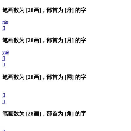
笔画数为 [28画]，部首为 [舟] 的字
rán
𦫉
笔画数为 [28画]，部首为 [月] 的字
yuè
𦣜
𦣚
笔画数为 [28画]，部首为 [网] 的字
𦍊
𦍉
笔画数为 [28画]，部首为 [角] 的字