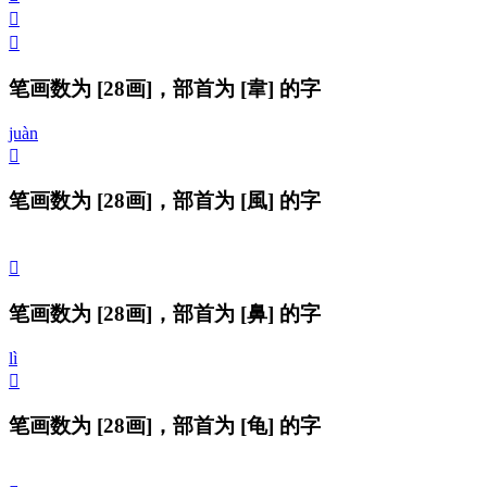
𩇉
𩇈
笔画数为 [28画]，部首为 [韋] 的字
juàn
𩏹
笔画数为 [28画]，部首为 [風] 的字
𩙟
笔画数为 [28画]，部首为 [鼻] 的字
lì
𪗁
笔画数为 [28画]，部首为 [龟] 的字