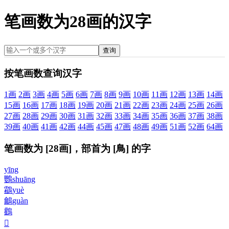
笔画数为28画的汉字
查询
按笔画数查询汉字
1画
2画
3画
4画
5画
6画
7画
8画
9画
10画
11画
12画
13画
14画
15画
16画
17画
18画
19画
20画
21画
22画
23画
24画
25画
26画
27画
28画
29画
30画
31画
32画
33画
34画
35画
36画
37画
38画
39画
40画
41画
42画
44画
45画
47画
48画
49画
51画
52画
64画
笔画数为 [28画]，部首为 [鳥] 的字
yīng
鸚
shuāng
鸘
yuè
鸙
guàn
鸛
𪈚