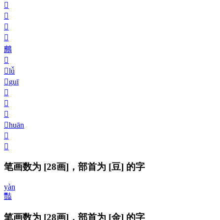
𪈤
𪈣
𪈢
𪈡
𪈠
𪈞
𪈝
lǚ
𪈜
guī
𪈥
𪈦
𪈧
𪈭
huān
𪈩
𪈛
笔画数为 [28画]，部首为 [豆] 的字
yàn
豔
笔画数为 [28画]，部首为 [金] 的字