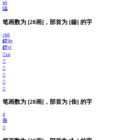
léi
鼺
笔画数为 [28画]，部首为 [齒] 的字
chǔ
齼
jìn
齽
yǐ
𪙴
zū
𪙳
𪙲
𪙱
𪙵
𪙶
笔画数为 [28画]，部首为 [隹] 的字
jí
雧
𩁲