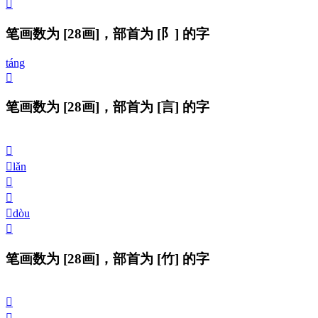
𪛆
笔画数为 [28画]，部首为 [阝] 的字
táng
𫑲
笔画数为 [28画]，部首为 [言] 的字
𧮦
𧮥
lǎn
𧮤
𧮣
𧮢
dòu
𧮡
笔画数为 [28画]，部首为 [竹] 的字
𥸠
𥸝