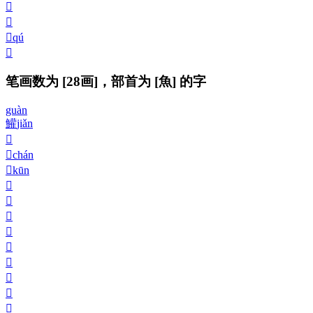
𩧛
𩧚
𩧙
qú
𩧘
笔画数为 [28画]，部首为 [魚] 的字
guàn
鱹
jiǎn
𩽜
𩽚
chán
𩽝
kūn
𩽞
𩽮
𩽭
𩽫
𩽦
𩽥
𩽣
𩽢
𩽠