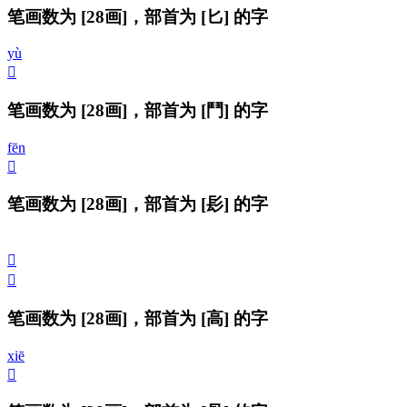
笔画数为 [28画]，部首为 [匕] 的字
yù
𩰪
笔画数为 [28画]，部首为 [鬥] 的字
fēn
𩰟
笔画数为 [28画]，部首为 [髟] 的字
𩰇
𩰆
笔画数为 [28画]，部首为 [高] 的字
xiē
𩫲