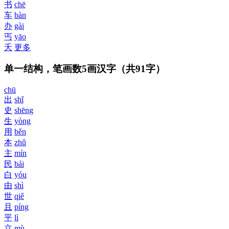
书
chē
车
bàn
办
gài
丐
yāo
夭
更多
单一结构，笔画数5画汉字
（共91字）
chū
出
shǐ
史
shēng
生
yòng
用
běn
本
zhǔ
主
mín
民
bái
白
yóu
由
shì
世
qiě
且
píng
平
lì
立
mù