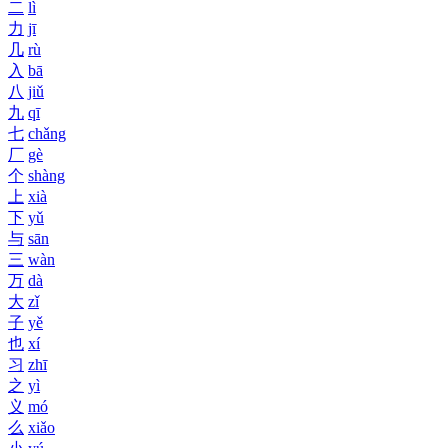
二
lì
力
jī
几
rù
入
bā
八
jiǔ
九
qī
七
chǎng
厂
gè
个
shàng
上
xià
下
yǔ
与
sān
三
wàn
万
dà
大
zǐ
子
yě
也
xí
习
zhī
之
yì
义
mó
么
xiǎo