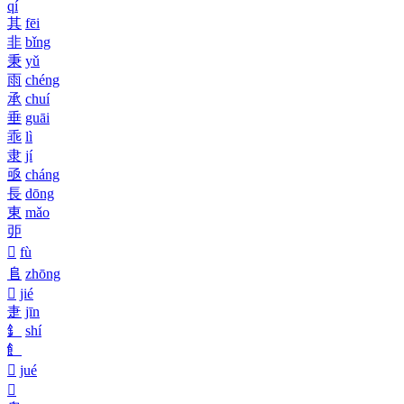
qí
其
fēi
非
bǐng
秉
yǔ
雨
chéng
承
chuí
垂
guāi
乖
lì
隶
jí
亟
cháng
長
dōng
東
mǎo
戼
𩇧
fù
𨸏
zhōng
𠁩
jié
疌
jīn
釒
shí
飠
𠰟
jué
𣅲