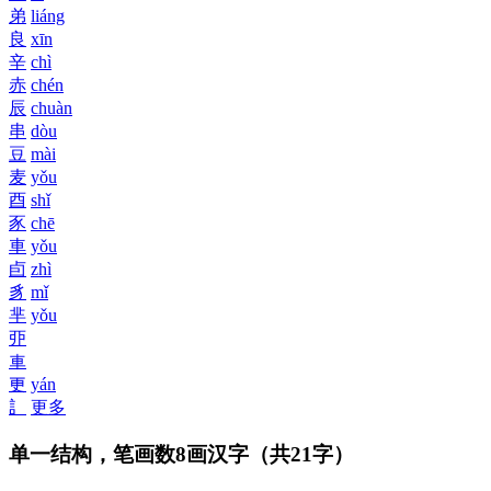
弟
liáng
良
xīn
辛
chì
赤
chén
辰
chuàn
串
dòu
豆
mài
麦
yǒu
酉
shǐ
豕
chē
車
yǒu
卣
zhì
豸
mǐ
芈
yǒu
丣
車
更
yán
訁
更多
单一结构，笔画数8画汉字
（共21字）