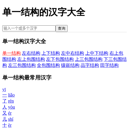
单一结构的汉字大全
查询
单一结构汉字大全
单一结构
左右结构
上下结构
左中右结构
上中下结构
右上包
围结构
左上包围结构
左下包围结构
上三包围结构
下三包围结
构
左三包围结构
全包围结构
镶嵌结构
品字结构
田字结构
单一结构最常用汉字
yī
一
liǎo
了
rén
人
yòu
又
ér
儿
shí
十
èr