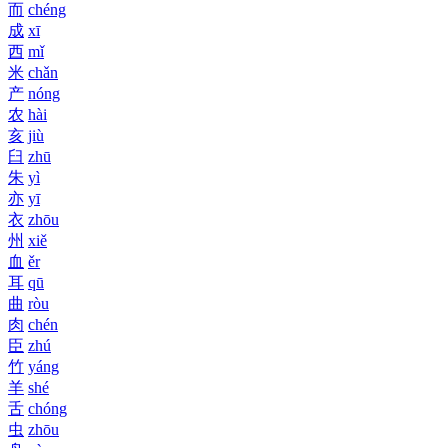
而
chéng
成
xī
西
mǐ
米
chǎn
产
nóng
农
hài
亥
jiù
臼
zhū
朱
yì
亦
yī
衣
zhōu
州
xiě
血
ěr
耳
qū
曲
ròu
肉
chén
臣
zhú
竹
yáng
羊
shé
舌
chóng
虫
zhōu