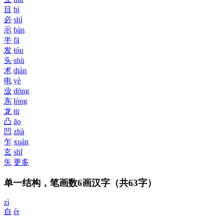
目
bì
必
shì
示
bàn
半
fā
发
tóu
头
shù
术
diàn
电
yè
业
dōng
东
lóng
龙
tū
凸
āo
凹
zhà
乍
xuán
玄
shǐ
矢
更多
单一结构，笔画数6画汉字
（共63字）
zì
自
ér