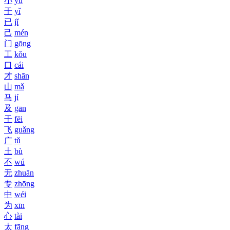
小
yú
于
yǐ
已
jǐ
己
mén
门
gōng
工
kǒu
口
cái
才
shān
山
mǎ
马
jí
及
gān
干
fēi
飞
guǎng
广
tǔ
土
bù
不
wú
无
zhuān
专
zhōng
中
wéi
为
xīn
心
tài
太
fāng