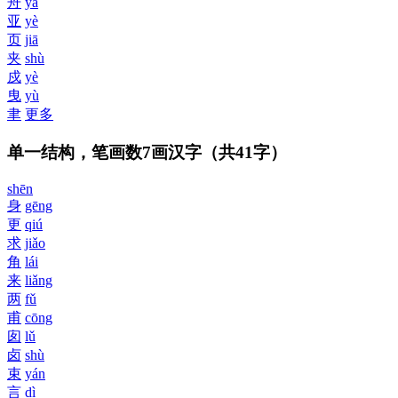
舟
yà
亚
yè
页
jiā
夹
shù
戍
yè
曳
yù
聿
更多
单一结构，笔画数7画汉字
（共41字）
shēn
身
gēng
更
qiú
求
jiǎo
角
lái
来
liǎng
两
fǔ
甫
cōng
囱
lǔ
卤
shù
束
yán
言
dì