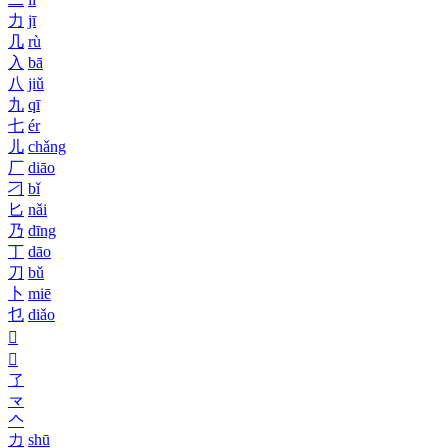
力
jī
几
rù
入
bā
八
jiǔ
九
qī
七
ér
儿
chǎng
厂
diāo
刁
bǐ
匕
nǎi
乃
dīng
丁
dāo
刀
bǔ
卜
miē
乜
diǎo
𠄏
𠃎
了
龴
𠆢
力
shū