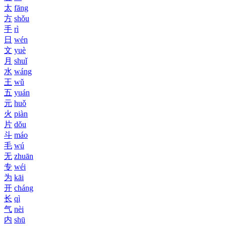
太
fāng
方
shǒu
手
rì
日
wén
文
yuè
月
shuǐ
水
wáng
王
wǔ
五
yuán
元
huǒ
火
piàn
片
dǒu
斗
máo
毛
wú
无
zhuān
专
wéi
为
kāi
开
cháng
长
qì
气
nèi
内
shū