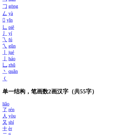
𠃌
gōng
𠃋
yà
𠃉
yǐn
𠃊
piě
丿
yí
乁
fú
乀
gǔn
丨
jué
亅
háo
乚
zhǔ
丶
quǎn
𡿨
单一结构，笔画数2画汉字
（共55字）
liǎo
了
rén
人
yòu
又
shí
十
èr
二
lì