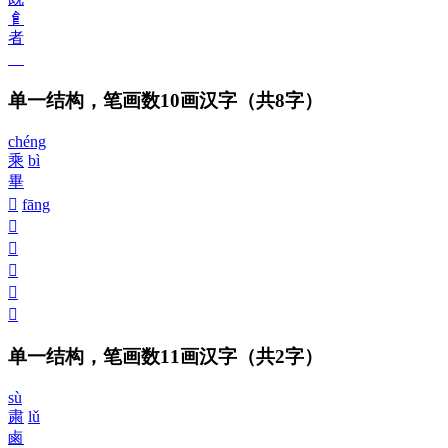
𩙿
者
𤰶
单一结构，笔画数10画汉字
（共8字）
chéng
乘
bì
畢
𠂼
fāng
𠥓
𠚒
𩇦
𩇨
𩙱
单一结构，笔画数11画汉字
（共2字）
sù
粛
lǔ
鹵