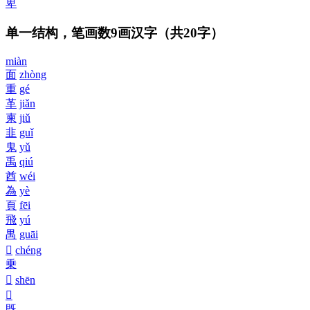
卑
单一结构，笔画数9画汉字
（共20字）
miàn
面
zhòng
重
gé
革
jiǎn
柬
jiǔ
韭
guǐ
鬼
yǔ
禹
qiú
酋
wéi
為
yè
頁
fēi
飛
yú
禺
guāi
𠁰
chéng
乗
𦥙
shēn
𢑚
既