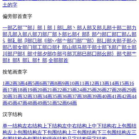
土的字
偏旁部首查字
一部
乙部
乛部
丿部
丨部
亅部
乚部
丶部
人部
又部
儿部
十部
二部
力
部
几部
入部
八部
刀部
厂部
卜部
匕部
亻部
阝部
勹部
匚部
匸部
厶部
讠部
廴部
卩部
㔾部
刂部
丷部
亠部
冂部
冖部
冫部
凵部
大部
子部
小
部
己部
女部
门部
工部
口部
扌部
山部
马部
干部
士部
飞部
广部
土部
川部
尸部
丬部
寸部
夕部
巾部
弓部
兀部
巳部
囗部
幺部
氵部
弋部
艹
部
纟部
犭部
辶部
忄部
全部部首
按笔画查字
1画
2画
3画
4画
5画
6画
7画
8画
9画
10画
11画
12画
13画
14画
15画
16
画
17画
18画
19画
20画
21画
22画
23画
24画
25画
26画
27画
28画
29画
30画
31画
32画
33画
34画
35画
36画
37画
38画
39画
40画
41画
42画
44
画
45画
47画
48画
49画
51画
52画
64画
汉字结构
单一结构
左右结构
上下结构
左中右结构
上中下结构
右上包围结
构
左上包围结构
左下包围结构
上三包围结构
下三包围结构
左三
包围结构
全包围结构
镶嵌结构
品字结构
田字结构