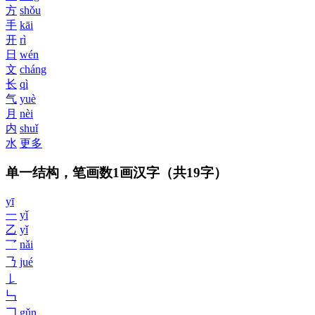
方
shǒu
手
kāi
开
rì
日
wén
文
cháng
长
qì
气
yuè
月
nèi
内
shuǐ
水
更多
单一结构，笔画数1画汉字
（共19字）
yī
一
yǐ
乙
yǐ
乛
nǎi
𠄎
jué
𠄌
𠃑
𠃍
gǔn