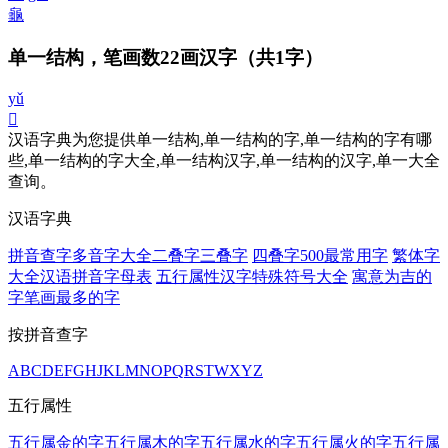
龜
单一结构，笔画数22画汉字
（共1字）
yǔ
𠕲
汉语字典为您提供单一结构,单一结构的字,单一结构的字有哪
些,单一结构的字大全,单一结构汉字,单一结构的汉字,单一大全
查询。
汉语字典
拼音查字
多音字大全
二叠字
三叠字
四叠字
500最常用字
繁体字
大全
汉语拼音字母表
五行属性汉字
特殊符号大全
寓意为吉的
字
笔画最多的字
按拼音查字
A
B
C
D
E
F
G
H
J
K
L
M
N
O
P
Q
R
S
T
W
X
Y
Z
五行属性
五行属金的字
五行属木的字
五行属水的字
五行属火的字
五行属