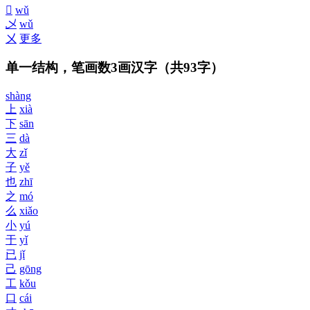
𠘧
wǔ
乄
wǔ
㐅
更多
单一结构，笔画数3画汉字
（共93字）
shàng
上
xià
下
sān
三
dà
大
zǐ
子
yě
也
zhī
之
mó
么
xiǎo
小
yú
于
yǐ
已
jǐ
己
gōng
工
kǒu
口
cái