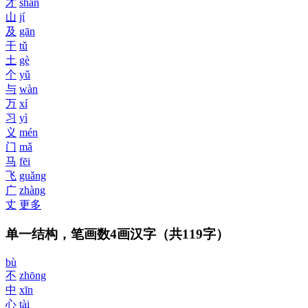
才
shān
山
jí
及
gān
干
tǔ
土
gè
个
yǔ
与
wàn
万
xí
习
yì
义
mén
门
mǎ
马
fēi
飞
guǎng
广
zhàng
丈
更多
单一结构，笔画数4画汉字
（共119字）
bù
不
zhōng
中
xīn
心
tài