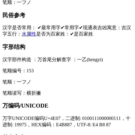
笔顺：
一フノ
民俗参考
汉字是否常用：
✔最常用字
✔常用字
✔现通表
吉凶寓意：
吉
汉
字五行：
水属性
是否为百家姓：
✔是百家姓
字形结构
汉字部件构造 ：
万
首尾分解查字 ：
一乙(hengyi)
笔顺编号：
153
笔顺：
一フノ
笔顺读写：
横折撇
万编码/UNICODE
万字UNICODE编码U+4E07，二进制: 0100111000000111，十
进制: 19975，HEX编码：E4B887，UTF-8: E4 B8 87