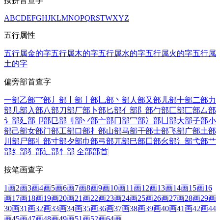
按拼音查字
A
B
C
D
E
F
G
H
J
K
L
M
N
O
P
Q
R
S
T
W
X
Y
Z
五行属性
五行属金的字
五行属木的字
五行属水的字
五行属火的字
五行属
土的字
偏旁部首查字
一部
乙部
乛部
丿部
丨部
亅部
乚部
丶部
人部
又部
儿部
十部
二部
力
部
几部
入部
八部
刀部
厂部
卜部
匕部
亻部
阝部
勹部
匚部
匸部
厶部
讠部
廴部
卩部
㔾部
刂部
丷部
亠部
冂部
冖部
冫部
凵部
大部
子部
小
部
己部
女部
门部
工部
口部
扌部
山部
马部
干部
士部
飞部
广部
土部
川部
尸部
丬部
寸部
夕部
巾部
弓部
兀部
巳部
囗部
幺部
氵部
弋部
艹
部
纟部
犭部
辶部
忄部
全部部首
按笔画查字
1画
2画
3画
4画
5画
6画
7画
8画
9画
10画
11画
12画
13画
14画
15画
16
画
17画
18画
19画
20画
21画
22画
23画
24画
25画
26画
27画
28画
29画
30画
31画
32画
33画
34画
35画
36画
37画
38画
39画
40画
41画
42画
44
画
45画
47画
48画
49画
51画
52画
64画