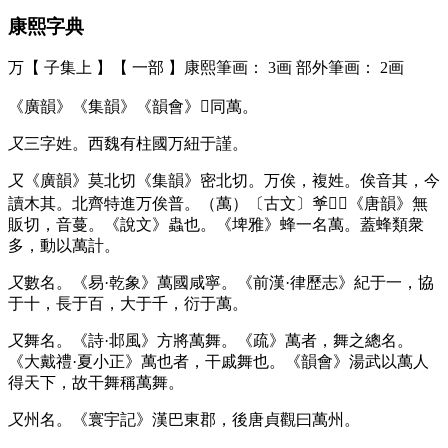
康熙字典
万【 子集上 】【 一部 】康熙筆画： 3画 部外筆画： 2画
《廣韻》《集韻》《韻會》𡘋同萬。
又
三字姓。西魏有柱國万紐于謹。
又
《廣韻》莫北切《集韻》密北切。万俟，複姓。俟音其，今
讀木其。北齊特進万俟普。（萬）〔古文〕㸘𤍚𢁭《唐韻》無
販切，音蔓。《說文》蟲也。《埤雅》蜂一名萬。蓋蜂類衆
多，動以萬計。
又
數名。《易·乾象》萬國咸寧。《前漢·律歷志》紀于一，協
于十，長于百，大于千，衍于萬。
又
舞名。《詩·邶風》方將萬舞。《疏》萬者，舞之總名。
《大戴禮·夏小正》萬也者，干戚舞也。《韻會》湯武以萬人
得天下，故干舞稱萬舞。
又
州名。《寰宇記》漢巴東郡，後唐貞觀曰萬州。