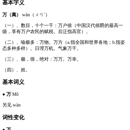
基本字义
万（萬）
wàn（ㄨㄢˋ）
（一）、数目，十个一千：万户侯（中国汉代侯爵的最高一
级，享有万户农民的赋税。后泛指高官）。
（二）、喻极多：万物。万方（a.指全国和世界各地；b.指姿
态多种多样）。日理万机。气象万千。
（三）、极，很，绝对：万万。万幸。
（四）、姓。
基本词义
●
万
Mǒ
另见 wàn
词性变化
●
万