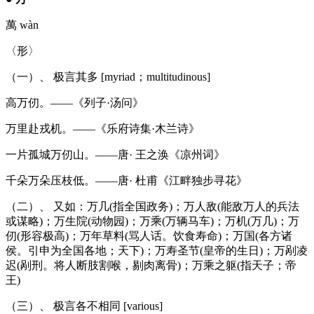
萬 wàn
〈形〉
（一）、 极言其多 [myriad；multitudinous]
高万仞。——《列子·汤问》
万里赴戎机。——《乐府诗集·木兰诗》
一片孤城万仞山。——唐· 王之涣《凉州词》
千朵万朵压枝低。——唐· 杜甫《江畔独步寻花》
（二）、 又如：万几(指全国政务)；万人敌(能敌万人的兵法
或谋略)；万生院(动物园)；万乘(万辆马车)；万机(万几)；万
仞(形容极高)；万年草料(骂人话。饮食寿命)；万国(各方诸
侯。引申为全国各地；天下)；万寿圣节(皇帝的生日)；万剐凌
迟(剐刑。将人断肢割喉，剔肉离骨)；万乘之躯(指天子；帝
王)
（三）、 极言各不相同 [various]