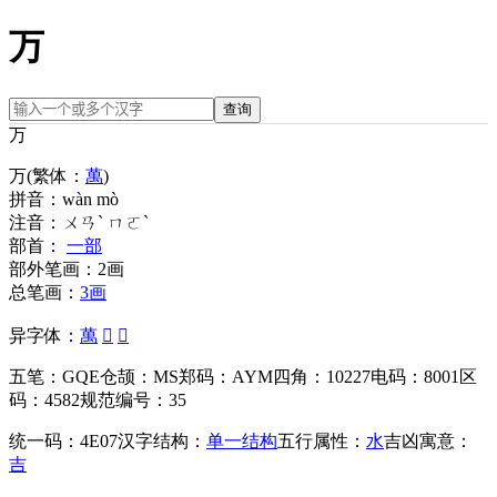
万
查询
万
万
(繁体：
萬
)
拼音：
wàn mò
注音：
ㄨㄢˋ ㄇㄛˋ
部首：
一部
部外笔画：
2画
总笔画：
3画
异字体：
萬
𢄏
𠂍
五笔：
GQE
仓颉：
MS
郑码：
AYM
四角：
10227
电码：
8001
区
码：
4582
规范编号：
35
统一码：
4E07
汉字结构：
单一结构
五行属性：
水
吉凶寓意：
吉