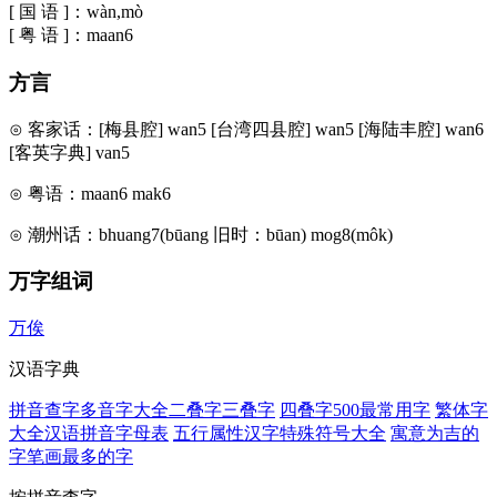
[ 国 语 ]：wàn,mò
[ 粤 语 ]：maan6
方言
⊙ 客家话：[梅县腔] wan5 [台湾四县腔] wan5 [海陆丰腔] wan6
[客英字典] van5
⊙ 粤语：maan6 mak6
⊙ 潮州话：bhuang7(būang 旧时：būan) mog8(môk)
万字组词
万俟
汉语字典
拼音查字
多音字大全
二叠字
三叠字
四叠字
500最常用字
繁体字
大全
汉语拼音字母表
五行属性汉字
特殊符号大全
寓意为吉的
字
笔画最多的字