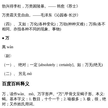
勃兴得李杜，万类困陵暴。—— 韩愈《荐士》
万类霜天竞自由。——毛泽东《沁园春·长沙》
（四）、 又如：万化(各种变化)；万劫(种种灾难)；万殊(各不
相同。亦指各种不同的现象、事物)
●
万
萬 wàn
〈副〉
（一）、 绝对；一定 [absolutely；certainly]。如：万无(绝无)
（二）、 另见 mò
百度百科释义
万，读作wàn、 mò。万字形声。“万”,甲骨文呈蝎子形。本义:
蝎。基本字义：1. 数目，十个一千；2. 喻极多；3. 极，很，绝
对；又作姓氏用词。