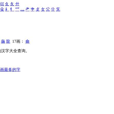
巛
夊
夂
廾
殳
礻
牜
爫
灬
耂
肀
攴
攵
尣
卝
旡
：
龜
龍
17画：
龠
的汉字大全查询。
画最多的字