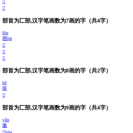
𠥮
𠥯
部首为匸部,汉字笔画数为7画的字
（共4字）
lòu
㔷
hū
𠥰
𠥱
𠥲
部首为匸部,汉字笔画数为8画的字
（共2字）
kē
匼
𠥳
部首为匸部,汉字笔画数为9画的字
（共4字）
yǎn
匽
𠥃
hán