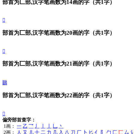
部首为匸部,汉字笔画数为14画的字
（共1字）
𠥷
部首为匸部,汉字笔画数为20画的字
（共1字）
𠥸
部首为匸部,汉字笔画数为21画的字
（共1字）
𠥹
部首为匸部,汉字笔画数为22画的字
（共1字）
𠥺
偏旁部首查字：
1画：
一
乙
乛
丿
丨
亅
乚
丶
2画：
人
又
儿
十
二
力
几
入
八
刀
厂
卜
匕
亻
阝
勹
匚
匸
厶