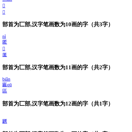
𠥴
𠥵
部首为匸部,汉字笔画数为10画的字
（共3字）
nì
匿
𠥶
匿
部首为匸部,汉字笔画数为11画的字
（共2字）
biǎn
匾
qū
區
部首为匸部,汉字笔画数为12画的字
（共1字）
㔸