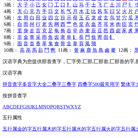
3画：
大
子
小
己
女
门
工
口
扌
山
马
干
士
飞
广
土
川
尸
丬
4画：
无
心
见
方
手
日
文
长
气
月
水
王
比
风
车
曰
父
火
片
5画：
生
用
白
田
业
四
立
目
示
母
玉
石
龙
皮
玄
鸟
甘
穴
瓜
6画：
自
而
舛
行
老
先
网
西
覀
色
至
衣
血
齐
耳
米
肉
臣
页
7画：
里
身
走
言
克
足
龟
角
谷
辛
赤
麦
辰
豆
邑
酉
卤
豕
豸
8画：
非
金
青
采
雨
鱼
齿
隶
阜
釒
長
門
隹
靑
靣
飠
9画：
面
音
首
香
革
鬼
食
骨
韭
韋
頁
風
飛
10画：
高
鬲
馬
髟
鬥
鬯
11画：
黄
麻
鹿
魚
鳥
鹵
麥
12画：
汉语字典为您提供部首查字，匸字旁,匸部,匸部首,匸部首的字
汉语字典
拼音查字
多音字大全
二叠字
三叠字
四叠字
500最常用字
繁体字
按拼音查字
A
B
C
D
E
F
G
H
J
K
L
M
N
O
P
Q
R
S
T
W
X
Y
Z
五行属性
五行属金的字
五行属木的字
五行属水的字
五行属火的字
五行属