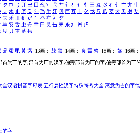
寸
夕
巾
弓
兀
巳
囗
幺
氵
弋
艹
纟
犭
辶
忄
彐
彑
彡
彳
饣
宀
尢
屮
户
支
木
止
厄
氏
斗
毛
牛
牙
贝
巨
瓦
韦
欠
戈
斤
爪
歹
犬
毋
爿
爻
矛
矢
禾
皿
钅
疋
罒
癶
疒
衤
歺
竹
羊
羽
舌
虫
舟
聿
臼
艮
缶
耒
糸
糹
艸
虍
釆
見
貝
車
辵
镸
黑
鼎
黍
黽
黃
黹
13画：
鼓
鼠
14画：
鼻
爾
齊
15画：
齒
16画
,部首为匸的字,部首为匸的汉字,偏旁部首为匸的字,偏旁部首为匸
大全
汉语拼音字母表
五行属性汉字
特殊符号大全
寓意为吉的字
笔
土的字