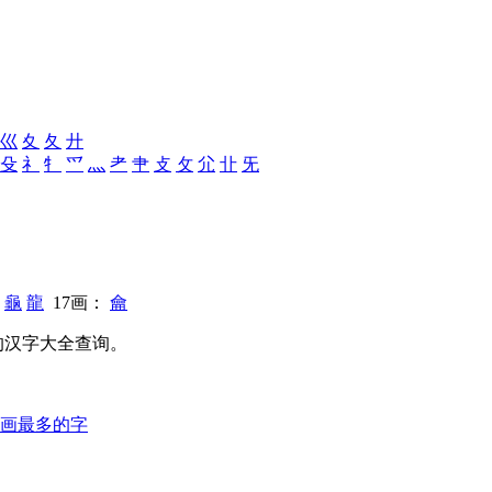
巛
夊
夂
廾
殳
礻
牜
爫
灬
耂
肀
攴
攵
尣
卝
旡
：
龜
龍
17画：
龠
的汉字大全查询。
画最多的字