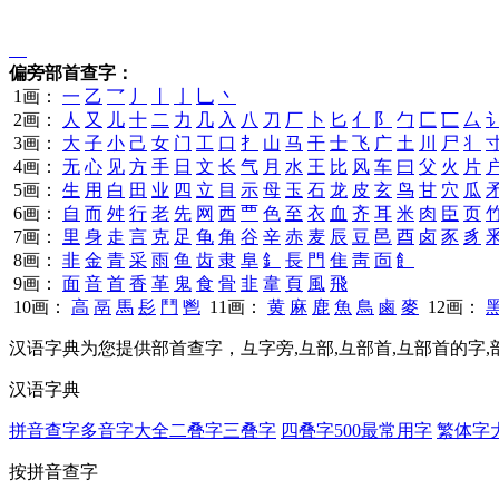
𦇚
偏旁部首查字：
1画：
一
乙
乛
丿
丨
亅
乚
丶
2画：
人
又
儿
十
二
力
几
入
八
刀
厂
卜
匕
亻
阝
勹
匚
匸
厶
3画：
大
子
小
己
女
门
工
口
扌
山
马
干
士
飞
广
土
川
尸
丬
4画：
无
心
见
方
手
日
文
长
气
月
水
王
比
风
车
曰
父
火
片
5画：
生
用
白
田
业
四
立
目
示
母
玉
石
龙
皮
玄
鸟
甘
穴
瓜
6画：
自
而
舛
行
老
先
网
西
覀
色
至
衣
血
齐
耳
米
肉
臣
页
7画：
里
身
走
言
克
足
龟
角
谷
辛
赤
麦
辰
豆
邑
酉
卤
豕
豸
8画：
非
金
青
采
雨
鱼
齿
隶
阜
釒
長
門
隹
靑
靣
飠
9画：
面
音
首
香
革
鬼
食
骨
韭
韋
頁
風
飛
10画：
高
鬲
馬
髟
鬥
鬯
11画：
黄
麻
鹿
魚
鳥
鹵
麥
12画：
汉语字典为您提供部首查字，彑字旁,彑部,彑部首,彑部首的字
汉语字典
拼音查字
多音字大全
二叠字
三叠字
四叠字
500最常用字
繁体字
按拼音查字