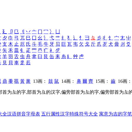
讠
廴
卩
㔾
刂
丷
亠
冂
冖
冫
凵
寸
夕
巾
弓
兀
巳
囗
幺
氵
弋
艹
纟
犭
辶
忄
彐
彑
彡
彳
饣
宀
尢
屮
户
支
木
止
厄
氏
斗
毛
牛
牙
贝
巨
瓦
韦
欠
戈
斤
爪
歹
犬
毋
爿
爻
矛
矢
禾
皿
钅
疋
罒
癶
疒
衤
歺
竹
羊
羽
舌
虫
舟
聿
臼
艮
缶
耒
糸
糹
艸
虍
釆
見
貝
車
辵
镸
黑
鼎
黍
黽
黃
黹
13画：
鼓
鼠
14画：
鼻
爾
齊
15画：
齒
16画
,部首为彑的字,部首为彑的汉字,偏旁部首为彑的字,偏旁部首为彑
大全
汉语拼音字母表
五行属性汉字
特殊符号大全
寓意为吉的字
笔