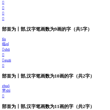
𠁩
𠁪
𠁫
𠁬
部首为丨部,汉字笔画数为9画的字
（共5字）
lín
临
qí
𠁭
shū
𠁮
𠁯
guāi
𠁰
部首为丨部,汉字笔画数为10画的字
（共2字）
zhuó
丵
shì
𠁱
部首为丨部,汉字笔画数为11画的字
（共2字）