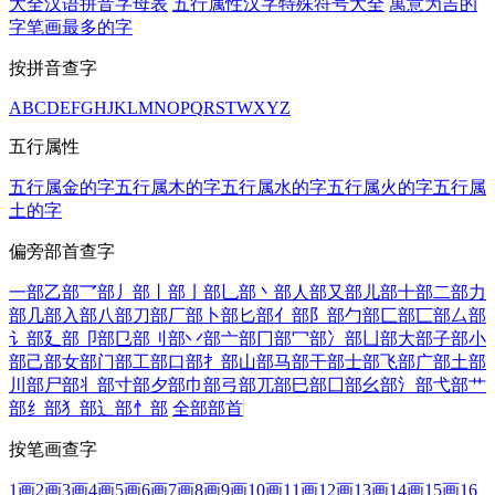
大全
汉语拼音字母表
五行属性汉字
特殊符号大全
寓意为吉的
字
笔画最多的字
按拼音查字
A
B
C
D
E
F
G
H
J
K
L
M
N
O
P
Q
R
S
T
W
X
Y
Z
五行属性
五行属金的字
五行属木的字
五行属水的字
五行属火的字
五行属
土的字
偏旁部首查字
一部
乙部
乛部
丿部
丨部
亅部
乚部
丶部
人部
又部
儿部
十部
二部
力
部
几部
入部
八部
刀部
厂部
卜部
匕部
亻部
阝部
勹部
匚部
匸部
厶部
讠部
廴部
卩部
㔾部
刂部
丷部
亠部
冂部
冖部
冫部
凵部
大部
子部
小
部
己部
女部
门部
工部
口部
扌部
山部
马部
干部
士部
飞部
广部
土部
川部
尸部
丬部
寸部
夕部
巾部
弓部
兀部
巳部
囗部
幺部
氵部
弋部
艹
部
纟部
犭部
辶部
忄部
全部部首
按笔画查字
1画
2画
3画
4画
5画
6画
7画
8画
9画
10画
11画
12画
13画
14画
15画
16