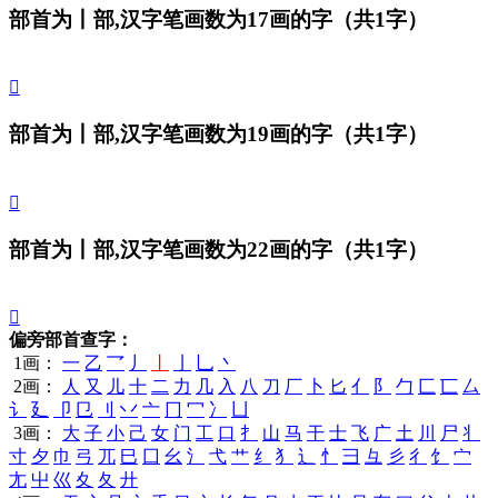
部首为丨部,汉字笔画数为17画的字
（共1字）
𠁹
部首为丨部,汉字笔画数为19画的字
（共1字）
𠁺
部首为丨部,汉字笔画数为22画的字
（共1字）
𠁻
偏旁部首查字：
1画：
一
乙
乛
丿
丨
亅
乚
丶
2画：
人
又
儿
十
二
力
几
入
八
刀
厂
卜
匕
亻
阝
勹
匚
匸
厶
讠
廴
卩
㔾
刂
丷
亠
冂
冖
冫
凵
3画：
大
子
小
己
女
门
工
口
扌
山
马
干
士
飞
广
土
川
尸
丬
寸
夕
巾
弓
兀
巳
囗
幺
氵
弋
艹
纟
犭
辶
忄
彐
彑
彡
彳
饣
宀
尢
屮
巛
夊
夂
廾