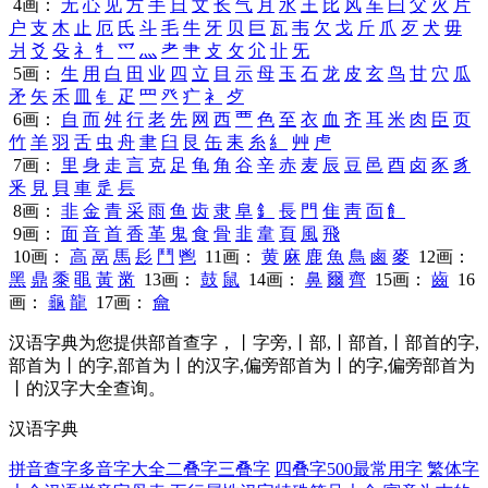
4画：
无
心
见
方
手
日
文
长
气
月
水
王
比
风
车
曰
父
火
片
户
支
木
止
厄
氏
斗
毛
牛
牙
贝
巨
瓦
韦
欠
戈
斤
爪
歹
犬
毋
爿
爻
殳
礻
牜
爫
灬
耂
肀
攴
攵
尣
卝
旡
5画：
生
用
白
田
业
四
立
目
示
母
玉
石
龙
皮
玄
鸟
甘
穴
瓜
矛
矢
禾
皿
钅
疋
罒
癶
疒
衤
歺
6画：
自
而
舛
行
老
先
网
西
覀
色
至
衣
血
齐
耳
米
肉
臣
页
竹
羊
羽
舌
虫
舟
聿
臼
艮
缶
耒
糸
糹
艸
虍
7画：
里
身
走
言
克
足
龟
角
谷
辛
赤
麦
辰
豆
邑
酉
卤
豕
豸
釆
見
貝
車
辵
镸
8画：
非
金
青
采
雨
鱼
齿
隶
阜
釒
長
門
隹
靑
靣
飠
9画：
面
音
首
香
革
鬼
食
骨
韭
韋
頁
風
飛
10画：
高
鬲
馬
髟
鬥
鬯
11画：
黄
麻
鹿
魚
鳥
鹵
麥
12画：
黑
鼎
黍
黽
黃
黹
13画：
鼓
鼠
14画：
鼻
爾
齊
15画：
齒
16
画：
龜
龍
17画：
龠
汉语字典为您提供部首查字，丨字旁,丨部,丨部首,丨部首的字,
部首为丨的字,部首为丨的汉字,偏旁部首为丨的字,偏旁部首为
丨的汉字大全查询。
汉语字典
拼音查字
多音字大全
二叠字
三叠字
四叠字
500最常用字
繁体字