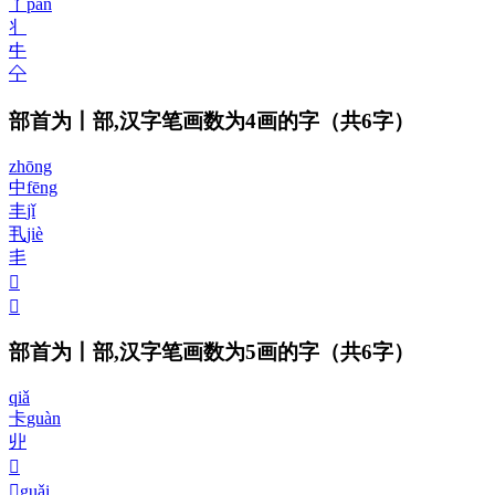
丫
pán
丬
㐄
㐃
部首为丨部,汉字笔画数为4画的字
（共6字）
zhōng
中
fēng
丰
jǐ
丮
jiè
丯
𠁣

部首为丨部,汉字笔画数为5画的字
（共6字）
qiǎ
卡
guàn
丱
𩰊
𩰋
guǎi