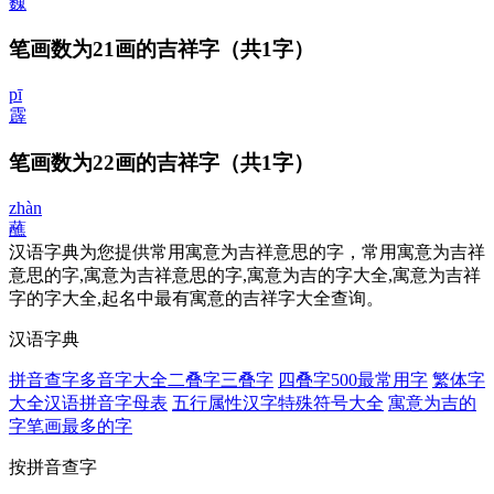
巍
笔画数为21画的吉祥字
（共1字）
pī
霹
笔画数为22画的吉祥字
（共1字）
zhàn
蘸
汉语字典为您提供常用寓意为吉祥意思的字，常用寓意为吉祥
意思的字,寓意为吉祥意思的字,寓意为吉的字大全,寓意为吉祥
字的字大全,起名中最有寓意的吉祥字大全查询。
汉语字典
拼音查字
多音字大全
二叠字
三叠字
四叠字
500最常用字
繁体字
大全
汉语拼音字母表
五行属性汉字
特殊符号大全
寓意为吉的
字
笔画最多的字
按拼音查字