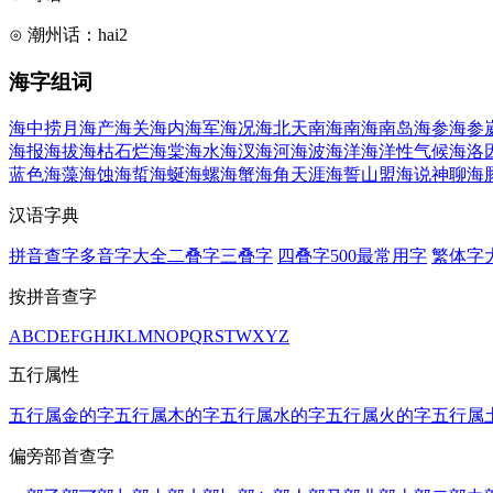
⊙ 潮州话：hai2
海字组词
海中捞月
海产
海关
海内
海军
海况
海北天南
海南
海南岛
海参
海参
海报
海拔
海枯石烂
海棠
海水
海汊
海河
海波
海洋
海洋性气候
海洛
蓝色
海藻
海蚀
海蜇
海蜒
海螺
海蟹
海角天涯
海誓山盟
海说神聊
海
汉语字典
拼音查字
多音字大全
二叠字
三叠字
四叠字
500最常用字
繁体字
按拼音查字
A
B
C
D
E
F
G
H
J
K
L
M
N
O
P
Q
R
S
T
W
X
Y
Z
五行属性
五行属金的字
五行属木的字
五行属水的字
五行属火的字
五行属
偏旁部首查字