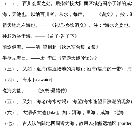
（二）、 百川会聚之处。后指邻接大陆而区域范围小于洋的咸水水体 [
海，天池也。以纳百川者。从水，每声。——《说文》。按，
祖天地之左海也。——《礼记·乡饮酒义》。注：“海水之委也。
孙叔敖举于海。——《孟子·告子下》
前途似海。——清· 梁启超《饮冰室合集·文集》
半壁见海日。——唐· 李白《梦游天姥吟留别》
（三）、 又如：近海(靠近陆地的海域)；沿海(靠海的一带)；海
（四）、 海水 [seawater]
煮海为盐。——《汉书·晁错传》
（五）、 又如：海老(海水枯竭)；海望(海水逢望日涨潮的现象)
（六）、 大湖或大池 [lake]。如：洱海；里海；咸海；北海
（七）、 古人认为陆地四周皆为海，故用以指僻远地区 [border