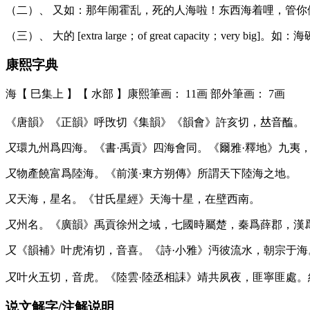
（二）、 又如：那年闹霍乱，死的人海啦！东西海着哩，管你
（三）、 大的 [extra large；of great capacity；ver
康熙字典
海【 巳集上 】【 水部 】康熙筆画： 11画 部外筆画： 7画
《唐韻》《正韻》呼攺切《集韻》《韻會》許亥切，𠀤音醢。
又
環九州爲四海。《書·禹貢》四海會同。《爾雅·釋地》九夷
又
物產饒富爲陸海。《前漢·東方朔傳》所謂天下陸海之地。
又
天海，星名。《甘氏星經》天海十星，在壁西南。
又
州名。《廣韻》禹貢徐州之域，七國時屬楚，秦爲薛郡，漢
又
《韻補》叶虎洧切，音喜。《詩·小雅》沔彼流水，朝宗于
又
叶火五切，音虎。《陸雲·陸丞相誄》靖共夙夜，匪寧匪處。
说文解字/注解说明