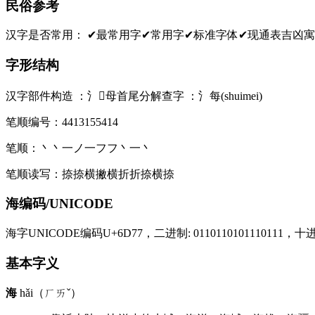
民俗参考
汉字是否常用：
✔最常用字
✔常用字
✔标准字体
✔现通表
吉凶寓
字形结构
汉字部件构造 ：
氵母
首尾分解查字 ：
氵每(shuimei)
笔顺编号：
4413155414
笔顺：
丶丶一ノ一フフ丶一丶
笔顺读写：
捺捺横撇横折折捺横捺
海编码/UNICODE
海字UNICODE编码U+6D77，二进制: 0110110101110111，十进制
基本字义
海
hǎi（ㄏㄞˇ）