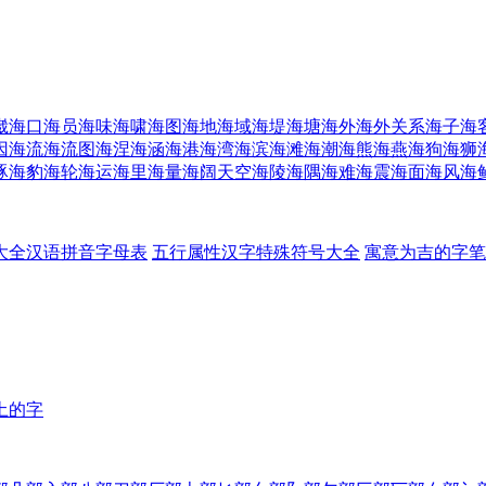
崴
海口
海员
海味
海啸
海图
海地
海域
海堤
海塘
海外
海外关系
海子
海
因
海流
海流图
海涅
海涵
海港
海湾
海滨
海滩
海潮
海熊
海燕
海狗
海狮
豚
海豹
海轮
海运
海里
海量
海阔天空
海陵
海隅
海难
海震
海面
海风
海
大全
汉语拼音字母表
五行属性汉字
特殊符号大全
寓意为吉的字
笔
土的字