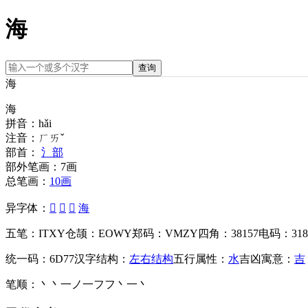
海
查询
海
海
拼音：
hǎi
注音：
ㄏㄞˇ
部首：
氵部
部外笔画：
7画
总笔画：
10画
异字体：
𣳗
𣳠
𣴴
海
五笔：
ITXY
仓颉：
EOWY
郑码：
VMZY
四角：
38157
电码：
318
统一码：
6D77
汉字结构：
左右结构
五行属性：
水
吉凶寓意：
吉
笔顺：
丶丶一ノ一フフ丶一丶