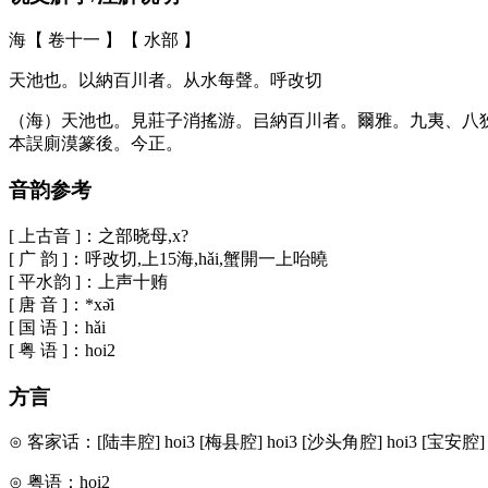
海【 卷十一 】【 水部 】
天池也。以納百川者。从水每聲。呼改切
（海）天池也。見莊子消搖游。㠯納百川者。爾雅。九夷、八
本誤廁漠篆後。今正。
音韵参考
[ 上古音 ]：之部晓母,x?
[ 广 韵 ]：呼改切,上15海,hǎi,蟹開一上咍曉
[ 平水韵 ]：上声十贿
[ 唐 音 ]：*xə̌i
[ 国 语 ]：hǎi
[ 粤 语 ]：hoi2
方言
⊙ 客家话：[陆丰腔] hoi3 [梅县腔] hoi3 [沙头角腔] hoi3 [宝安腔] 
⊙ 粤语：hoi2