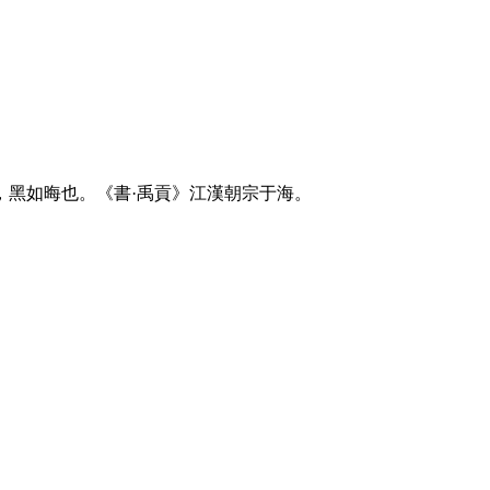
，黑如晦也。《書·禹貢》江漢朝宗于海。