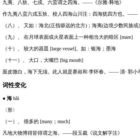
九夷、八狄、七戎、六蛮谓之四海。——《尔雅·释地》
作九夷八蛮六戎五狄、校人四海山川注：四海犹四方也。——《
（八）、 又如：海北(泛指僻远的北方)；海夷(边境少数民族或
（九）、 在月球表面或火星表面上一种相当大的暗区 [mare]
（十）、 较大的器皿 [large vessel]。如：银海；墨海
（十一）、 大口，大嘴巴 [big mouth]
面皮微白，海下无须。此人就是赛叔和 李怀春。—— 清· 郭
词性变化
●
海
hǎi
〈形〉
（一）、 很多的 [many；much]
凡地大物博得皆得谓之海。——段玉裁《说文解字注》