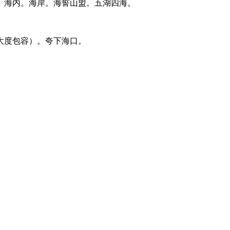
。海内。海岸。海誓山盟。五湖四海。
大度包容）。夸下海口。