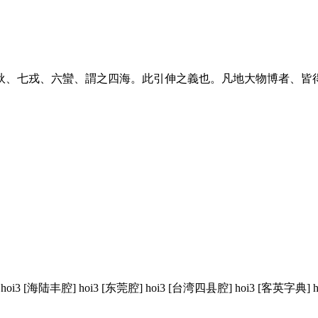
狄、七戎、六蠻、謂之四海。此引伸之義也。凡地大物博者、皆
hoi3 [海陆丰腔] hoi3 [东莞腔] hoi3 [台湾四县腔] hoi3 [客英字典] 