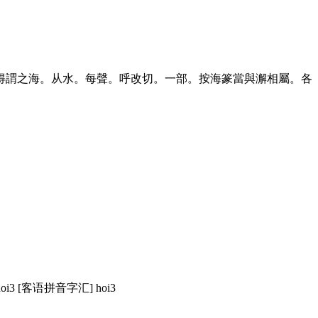
得謂之海。从水。每聲。呼改切。一部。按海篆當與澥相屬。各
hoi3 [客语拼音字汇] hoi3