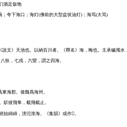
们酒足饭饱
y big]。如：海碗；夸下海口；海灯(佛前的大型盆状油灯)；海骂(大骂)
《說文》天池也。以納百川者。《釋名》海，晦也。主承穢濁水
，八狄，七戎，六蠻，謂之四海。
爲東海郡。後魏爲海州。
海。鴥彼飛隼，載飛載止。
經始綿綿，滂沱淮海。《集韻》或作𣴴。