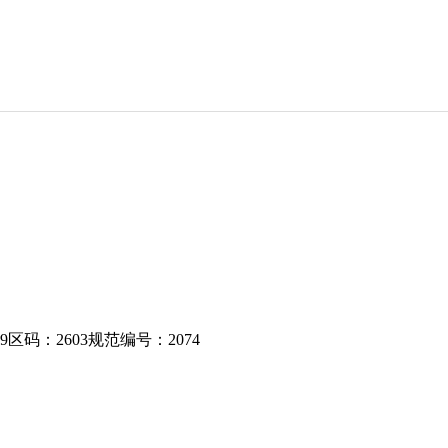
9
区码：
2603
规范编号：
2074