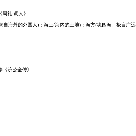
周礼·调人》
来自海外的外国人)；海土(海内的土地)；海方(犹四海。极言广远
小亭《济公全传》