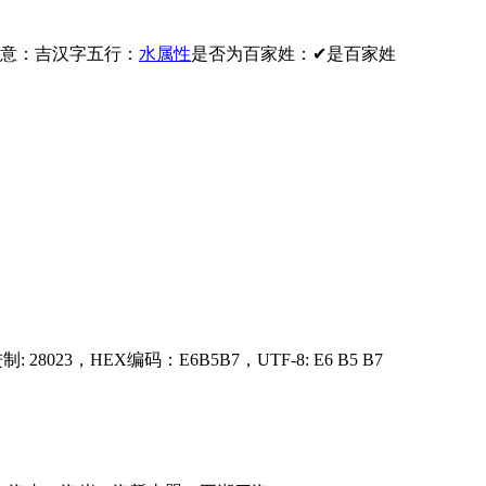
意：
吉
汉字五行：
水属性
是否为百家姓：
✔是百家姓
: 28023，HEX编码：E6B5B7，UTF-8: E6 B5 B7