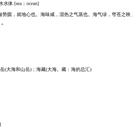
sea；ocean]
海势圆，就地心也。海味咸，湿热之气蒸也。海气绿，穹苍之映
”
岳(大海和山岳)；海藏(大海。藏：海的总汇)
]