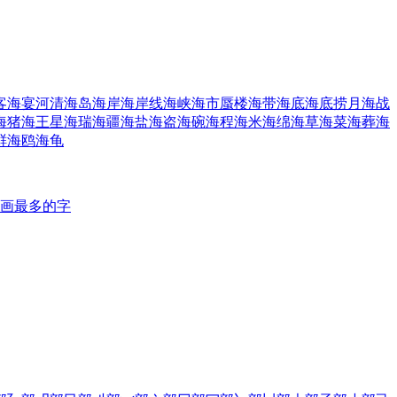
客
海宴河清
海岛
海岸
海岸线
海峡
海市蜃楼
海带
海底
海底捞月
海战
海猪
海王星
海瑞
海疆
海盐
海盗
海碗
海程
海米
海绵
海草
海菜
海葬
海
鲜
海鸥
海龟
画最多的字