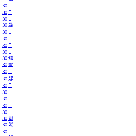
30
𩧡
30
𩧢
30
𩧣
30
驫
30
𩽬
30
𩽰
30
𩽱
30
𩽴
30
鱺
30
鸞
30
𪈹
30
𪈳
30
𪈮
30
𪈯
30
𪈰
30
𪈱
30
𪈲
30
鸝
30
鸞
30
𪋹