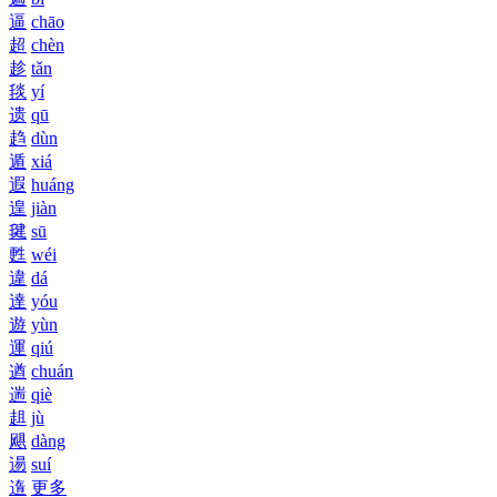
逼
chāo
超
chèn
趁
tǎn
毯
yí
遗
qū
趋
dùn
遁
xiá
遐
huáng
遑
jiàn
毽
sū
甦
wéi
違
dá
達
yóu
遊
yùn
運
qiú
遒
chuán
遄
qiè
趄
jù
飓
dàng
逿
suí
遀
更多