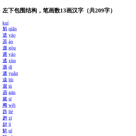
左下包围结构，笔画数13画汉字
（共209字）
kuí
魁
qiǎn
遣
yáo
遥
áo
遨
gòu
遘
yáo
遙
xùn
遜
dì
遞
yuǎn
遠
liù
遛
tà
遢
gān
尴
sī
飔
wěi
韪
liè
趔
zī
趑
jì
鬾
qí