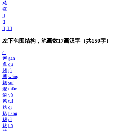
飚
㲮
𣯾
𣯿
𣰀
更多
左下包围结构，笔画数17画汉字
（共150字）
ěr
邇
gān
尷
qū
趨
jù
颶
wǎng
魍
suì
邃
miǎo
邈
yù
魊
tuí
魋
qī
魌
liǎng
魎
pǐ
䰦
hū