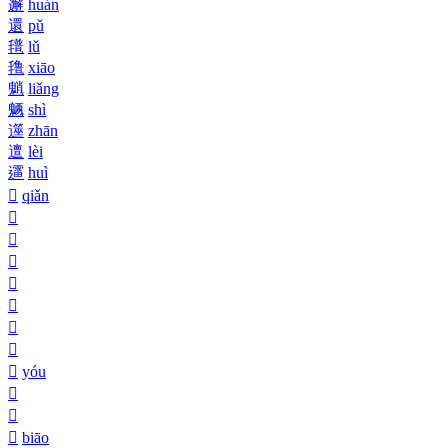
邂
huán
還
pǔ
氆
lǔ
氇
xiāo
魈
liǎng
魉
shì
遾
zhān
邅
lèi
䢮
huì
𨗥
qiǎn
𨗦
𨗧
𨗩
𨗪
𨗫
𨗭
𨗮
𨗯
yóu
𨗰
𨗱
𨿮
biāo