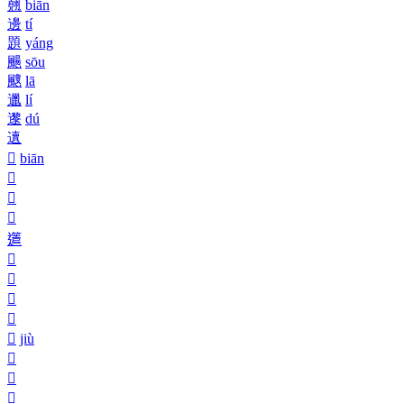
翹
biān
邊
tí
題
yáng
颺
sōu
颼
lā
邋
lí
邌
dú
䢱
𨘡
biān
𨘢
𨘣
𨘤
𨘥
𨘧
𨘨
𨘩
𨘫
𨘭
jiù
𨘮
𨘯
𨘰