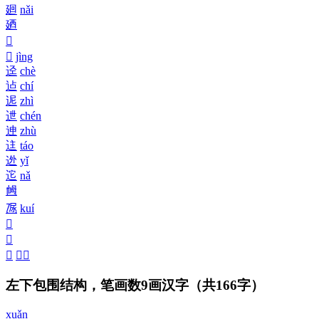
廻
nǎi
廼
𢌟
𣥉
jìng
迳
chè
迠
chí
迡
zhì
迣
chén
迧
zhù
迬
táo
迯
yǐ
迱
nǎ
乸
𠃮
kuí
𠃳
𠙍
𦔱
更多
左下包围结构，笔画数9画汉字
（共166字）
xuǎn