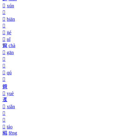
𧾨
xún
𧾩
𧾪
biān
𧾫
𧾬
jié
𧾯
nǐ
䰯
chà
𩴳
gān
𩴵
𩴶
𩴸
qú
𩴹
𩴾
𤓐
yuè
䢲
𨙠
xiǎn
𨙡
𨙢
𨙣
táo
䬞
fēng