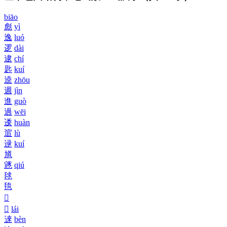
biāo
彪
yì
逸
luó
逻
dài
逮
chí
匙
kuí
逵
zhōu
週
jìn
進
guò
過
wēi
逶
huàn
逭
lù
逯
kuí
馗
䝇
qiú
毬
㲙
𣭱
𣭴
lái
逨
bèn