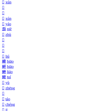
𧾙
xún
𧾝
𧾞
𧾟
xún
𧾠
yáo
邎
niè
𨙓
zhù
𨙔
𨙘
𨙙
𨙚
liú
飅
biāo
飇
biāo
飈
liáo
飉
tuí
𩘺
yù
𩘻
zhēng
𩘼
𩘾
táo
𩘿
chéng
𩙆
jī