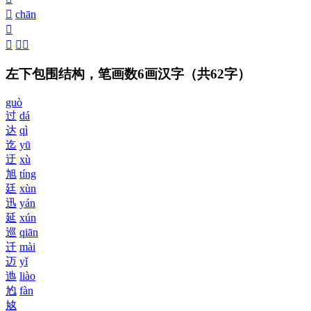
𢌙
chān
𢌚
𢒂
更多
左下包围结构，笔画数6画汉字
（共62字）
guò
过
dá
达
qì
迄
yū
迂
xù
旭
tíng
廷
xùn
迅
yán
延
xún
巡
qiān
迁
mài
迈
yǐ
迆
liào
尥
fàn
奿