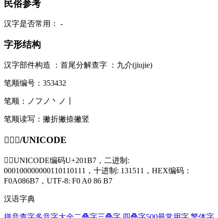
民俗参考
汉字是否常用：
-
字形结构
汉字部件构造 ：
首尾分解查字 ：
九介(jiujie)
笔顺编号：
353432
笔顺：
ノフノ丶ノ丨
笔顺读写：
撇折撇捺撇竖
𠆷编码/UNICODE
𠆷字UNICODE编码U+201B7，二进制:
000100000000110110111，十进制: 131511，HEX编码：
F0A086B7，UTF-8: F0 A0 86 B7
汉语字典
拼音查字
多音字大全
二叠字
三叠字
四叠字
500最常用字
繁体字