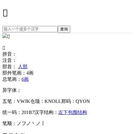
𠆷
查询
𠆷
拼音：
注音：
部首：
人部
部外笔画：
4画
总笔画：
6画
异字体：
五笔：
VWJK
仓颉：
KNOLL
郑码：
QYON
统一码：
201B7
汉字结构：
左下包围结构
笔顺：
ノフノ丶ノ丨