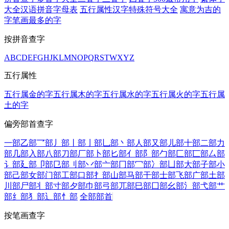
大全
汉语拼音字母表
五行属性汉字
特殊符号大全
寓意为吉的
字
笔画最多的字
按拼音查字
A
B
C
D
E
F
G
H
J
K
L
M
N
O
P
Q
R
S
T
W
X
Y
Z
五行属性
五行属金的字
五行属木的字
五行属水的字
五行属火的字
五行属
土的字
偏旁部首查字
一部
乙部
乛部
丿部
丨部
亅部
乚部
丶部
人部
又部
儿部
十部
二部
力
部
几部
入部
八部
刀部
厂部
卜部
匕部
亻部
阝部
勹部
匚部
匸部
厶部
讠部
廴部
卩部
㔾部
刂部
丷部
亠部
冂部
冖部
冫部
凵部
大部
子部
小
部
己部
女部
门部
工部
口部
扌部
山部
马部
干部
士部
飞部
广部
土部
川部
尸部
丬部
寸部
夕部
巾部
弓部
兀部
巳部
囗部
幺部
氵部
弋部
艹
部
纟部
犭部
辶部
忄部
全部部首
按笔画查字