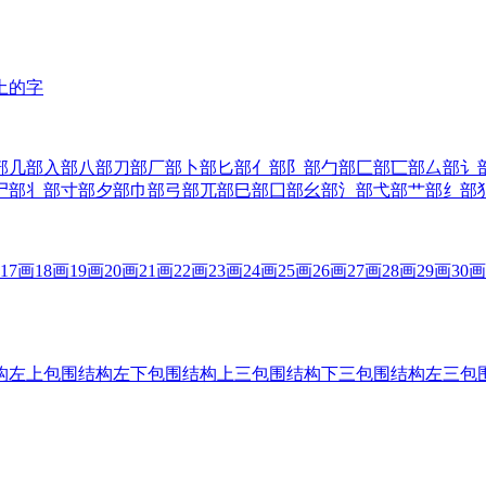
土的字
部
几部
入部
八部
刀部
厂部
卜部
匕部
亻部
阝部
勹部
匚部
匸部
厶部
讠
尸部
丬部
寸部
夕部
巾部
弓部
兀部
巳部
囗部
幺部
氵部
弋部
艹部
纟部
17画
18画
19画
20画
21画
22画
23画
24画
25画
26画
27画
28画
29画
30画
构
左上包围结构
左下包围结构
上三包围结构
下三包围结构
左三包