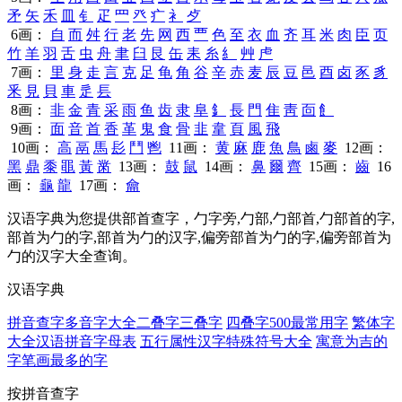
矛
矢
禾
皿
钅
疋
罒
癶
疒
衤
歺
6画：
自
而
舛
行
老
先
网
西
覀
色
至
衣
血
齐
耳
米
肉
臣
页
竹
羊
羽
舌
虫
舟
聿
臼
艮
缶
耒
糸
糹
艸
虍
7画：
里
身
走
言
克
足
龟
角
谷
辛
赤
麦
辰
豆
邑
酉
卤
豕
豸
釆
見
貝
車
辵
镸
8画：
非
金
青
采
雨
鱼
齿
隶
阜
釒
長
門
隹
靑
靣
飠
9画：
面
音
首
香
革
鬼
食
骨
韭
韋
頁
風
飛
10画：
高
鬲
馬
髟
鬥
鬯
11画：
黄
麻
鹿
魚
鳥
鹵
麥
12画：
黑
鼎
黍
黽
黃
黹
13画：
鼓
鼠
14画：
鼻
爾
齊
15画：
齒
16
画：
龜
龍
17画：
龠
汉语字典为您提供部首查字，勹字旁,勹部,勹部首,勹部首的字,
部首为勹的字,部首为勹的汉字,偏旁部首为勹的字,偏旁部首为
勹的汉字大全查询。
汉语字典
拼音查字
多音字大全
二叠字
三叠字
四叠字
500最常用字
繁体字
大全
汉语拼音字母表
五行属性汉字
特殊符号大全
寓意为吉的
字
笔画最多的字
按拼音查字