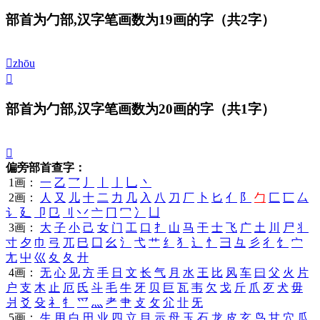
部首为勹部,汉字笔画数为19画的字
（共2字）
𠤌
zhōu
𠤍
部首为勹部,汉字笔画数为20画的字
（共1字）
𠤋
偏旁部首查字：
1画：
一
乙
乛
丿
丨
亅
乚
丶
2画：
人
又
儿
十
二
力
几
入
八
刀
厂
卜
匕
亻
阝
勹
匚
匸
厶
讠
廴
卩
㔾
刂
丷
亠
冂
冖
冫
凵
3画：
大
子
小
己
女
门
工
口
扌
山
马
干
士
飞
广
土
川
尸
丬
寸
夕
巾
弓
兀
巳
囗
幺
氵
弋
艹
纟
犭
辶
忄
彐
彑
彡
彳
饣
宀
尢
屮
巛
夊
夂
廾
4画：
无
心
见
方
手
日
文
长
气
月
水
王
比
风
车
曰
父
火
片
户
支
木
止
厄
氏
斗
毛
牛
牙
贝
巨
瓦
韦
欠
戈
斤
爪
歹
犬
毋
爿
爻
殳
礻
牜
爫
灬
耂
肀
攴
攵
尣
卝
旡
5画：
生
用
白
田
业
四
立
目
示
母
玉
石
龙
皮
玄
鸟
甘
穴
瓜