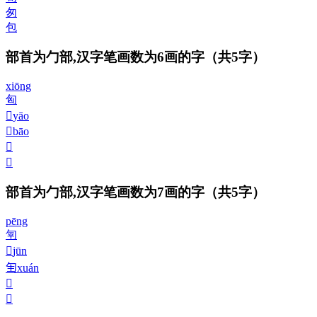
匆
包
部首为勹部,汉字笔画数为6画的字
（共5字）
xiōng
匈
𠣏
yāo
𠣑
bāo
𠣒
𠣓
部首为勹部,汉字笔画数为7画的字
（共5字）
pēng
匉
𠣔
jūn
𠣕
xuán
𠣖
𠣗