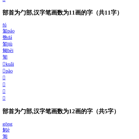
部首为勹部,汉字笔画数为11画的字
（共11字）
fú
匐
páo
匏
dá
匒
jiù
匓
bèi
㔨
𠣱
kuǎi
𠣲
pào
𠣳
𠣴
𠣷
𠣹
部首为勹部,汉字笔画数为12画的字
（共5字）
gōng
匑
è
㔩