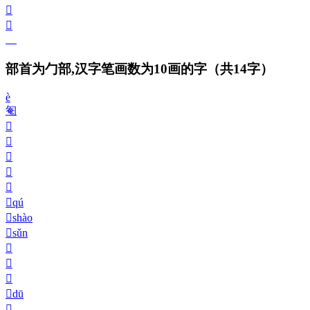
𠣢
𠣣
𠣞
部首为勹部,汉字笔画数为10画的字
（共14字）
è
匎
𠣤
𠣥
𠣦
𠣧
𠣨
𠣩
qú
𠣪
shào
𠣫
sǔn
𠣬
𠣭
𠣮
𠣯
dū
𠣰