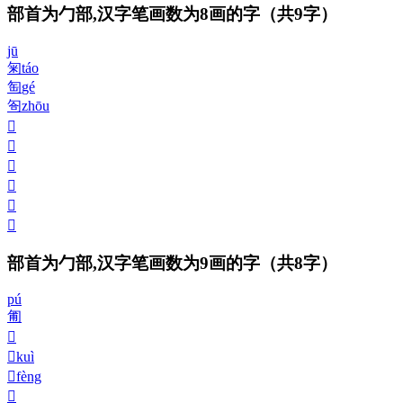
部首为勹部,汉字笔画数为8画的字
（共9字）
jū
匊
táo
匋
gé
匌
zhōu
𠣘
𠣙
𠣚
𠣛
𠣜
𠣝
部首为勹部,汉字笔画数为9画的字
（共8字）
pú
匍
𠣞
𠣟
kuì
𠣠
fèng
𠣡