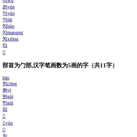
勾
wù
勿
yún
匀
yún
勻
jiū
勼
bào
勽
mangmi
匁
xiōng
匂
𠣌
部首为勹部,汉字笔画数为5画的字
（共11字）
bāo
包
cōng
匆
yì
匇
gài
匄
gài
匃
𠣍
𠣎
yún
𠣐
句