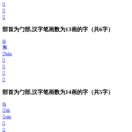
𠣵
𠣶
𠤆
部首为勹部,汉字笔画数为13画的字
（共6字）
lǔ
㔪
𠣸
bào
𠣺
𠣻
𠣼
𠣽
部首为勹部,汉字笔画数为14画的字
（共5字）
fù
𠣾
jiù
𠣿
rán
𠤀
𠤁