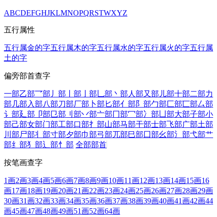
A
B
C
D
E
F
G
H
J
K
L
M
N
O
P
Q
R
S
T
W
X
Y
Z
五行属性
五行属金的字
五行属木的字
五行属水的字
五行属火的字
五行属
土的字
偏旁部首查字
一部
乙部
乛部
丿部
丨部
亅部
乚部
丶部
人部
又部
儿部
十部
二部
力
部
几部
入部
八部
刀部
厂部
卜部
匕部
亻部
阝部
勹部
匚部
匸部
厶部
讠部
廴部
卩部
㔾部
刂部
丷部
亠部
冂部
冖部
冫部
凵部
大部
子部
小
部
己部
女部
门部
工部
口部
扌部
山部
马部
干部
士部
飞部
广部
土部
川部
尸部
丬部
寸部
夕部
巾部
弓部
兀部
巳部
囗部
幺部
氵部
弋部
艹
部
纟部
犭部
辶部
忄部
全部部首
按笔画查字
1画
2画
3画
4画
5画
6画
7画
8画
9画
10画
11画
12画
13画
14画
15画
16
画
17画
18画
19画
20画
21画
22画
23画
24画
25画
26画
27画
28画
29画
30画
31画
32画
33画
34画
35画
36画
37画
38画
39画
40画
41画
42画
44
画
45画
47画
48画
49画
51画
52画
64画