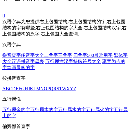
𢨢
汉语字典为您提供右上包围结构,右上包围结构的字,右上包围
结构的字有哪些,右上包围结构的字大全,右上包围结构汉字,右
上包围结构的汉字,右上包围大全查询。
汉语字典
拼音查字
多音字大全
二叠字
三叠字
四叠字
500最常用字
繁体字
大全
汉语拼音字母表
五行属性汉字
特殊符号大全
寓意为吉的
字
笔画最多的字
按拼音查字
A
B
C
D
E
F
G
H
J
K
L
M
N
O
P
Q
R
S
T
W
X
Y
Z
五行属性
五行属金的字
五行属木的字
五行属水的字
五行属火的字
五行属
土的字
偏旁部首查字