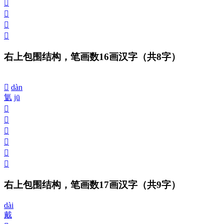
𢨂
𢨆
𢨇
𧨺
右上包围结构，笔画数16画汉字
（共8字）
𢨎
dàn
㲷
jū
𠤄
𠤇
𧗇
𧎶
𤎷
𪀋
右上包围结构，笔画数17画汉字
（共9字）
dài
戴