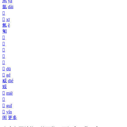
馬
yà
氩
dài
𨟲
𡭶
xī
氥
è
匎
𠣤
𠣥
𠣦
𠣭
𠣮
𠣯
dū
𠣰
gé
㦴
dié
㦶
𢦷
miè
𢦼
𢦾
guǐ
𪭎
yín
訚
更多