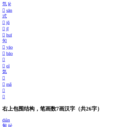
氘
lè
𪭊
sān
弎
𢍾
jǔ
𠃥
jǐ
𠃨
huī
灳
𠣏
yāo
𠣑
bāo
𠣒
𠣓
qì
気
𣱕
𣱖
mǎ
𫠉
𠮸
右上包围结构，笔画数7画汉字
（共26字）
diàn
甸
jiè