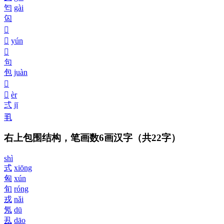
匄
gài
匃
𠣍
𠣎
yún
𠣐
句
包
juàn
𢎥
𢎨
èr
弍
jī
𢩦
右上包围结构，笔画数6画汉字
（共22字）
shì
式
xiōng
匈
xún
旬
róng
戎
nǎi
氖
dū
厾
dāo