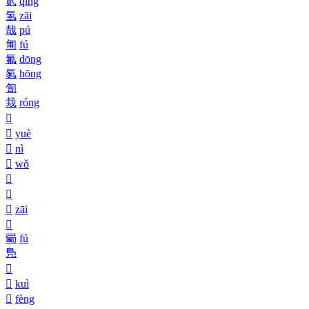
贰
qīng
氢
zāi
哉
pú
匍
fú
氟
dōng
氡
hōng
訇
㦳
róng
𢦦
𢦨
yuè
𢦰
nì
𢦱
wǒ
𢦴
𢦵
𢦶
zāi
𪭋
㢴
fú
鳬
𠣞
𠣟
kuì
𠣠
fèng