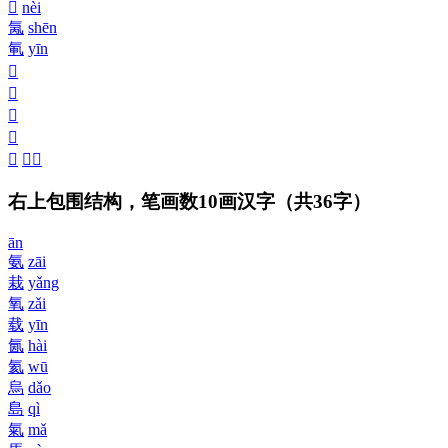
𠣡
nèi
氞
shēn
氠
yīn
𣱜
𣱝
𣱞
𣱟
𣱠
更多
右上包围结构，笔画数10画汉字
（共36字）
ān
氨
zāi
栽
yǎng
氧
zǎi
载
yīn
氤
hài
氦
wū
烏
dǎo
島
qì
氣
mǎ