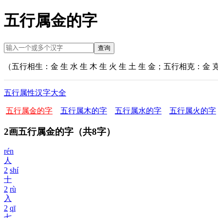
五行属金的字
查询
（五行相生：金 生 水 生 木 生 火 生 土 生 金；五行相克：金 克 
五行属性汉字大全
五行属金的字
五行属木的字
五行属水的字
五行属火的字
2画五行属金的字
（共8字）
rén
人
2
shí
十
2
rù
入
2
qī
七