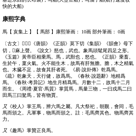
快的大船)
康熙字典
馬【 亥集上 】【 馬部 】康熙筆画： 10画 部外筆画： 0画
〔古文〕𢒠𩡬𢒗《唐韻》《正韻》莫下切《集韻》《韻會》母下
切，𠀤麻上聲。《說文》怒也，武也。象馬頭髦尾四足之形。
《玉篇》黃帝臣相乗馬。馬，武獸也，怒也。《正韻》乗畜。
生於午，稟火氣。火不能生木，故馬有肝無膽。膽，木之精氣
也。木臓不足，故食其肝者死。《易·說卦傳》乾爲馬。
《疏》乾象天，天行健，故爲馬。《春秋·說題辭》地精爲
馬。《春秋·考异記》地生月精爲馬。月數十二，故馬十二月
而生。《周禮·夏官·馬質》掌質馬，馬量三物，一曰戎馬二曰
田馬三曰駑馬，皆有物賈。
又
《校人》掌王馬，辨六馬之屬。凡大祭祀，朝觐，會同，毛
馬而頒之。凡軍事，物馬而頒之。註：毛馬齊其色。物馬齊其
力。
又
《趣馬》掌贊正良馬。