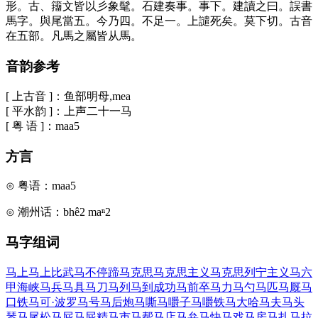
形。古、籒文皆以彡象髦。石建奏事。事下。建讀之曰。誤書
馬字。與尾當五。今乃四。不足一。上譴死矣。莫下切。古音
在五部。凡馬之屬皆从馬。
音韵参考
[ 上古音 ]：鱼部明母,mea
[ 平水韵 ]：上声二十一马
[ 粤 语 ]：maa5
方言
⊙ 粤语：maa5
⊙ 潮州话：bhê2 maⁿ2
马字组词
马上
马上比武
马不停蹄
马克思
马克思主义
马克思列宁主义
马六
甲海峡
马兵
马具
马刀
马列
马到成功
马前卒
马力
马勺
马匹
马厩
马
口铁
马可·波罗
马号
马后炮
马嘶
马嚼子
马嚼铁
马大哈
马夫
马头
琴
马尾松
马屁
马屁精
马市
马帮
马店
马弁
马快
马戏
马房
马扎
马拉