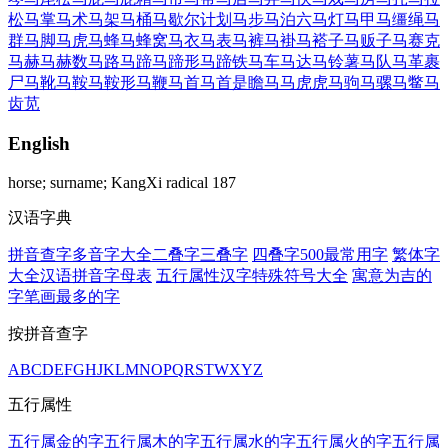
松
马掌
马术
马架
马桶
马歇尔计划
马步
马泊六
马灯
马甲
马缰绳
马
群
马脚
马虎
马蜂
马蜂窝
马衣
马表
马裤
马褂
马褡子
马贩子
马赛克
马赫
马赫数
马路
马蹄
马蹄形
马蹄铁
马车
马达
马铃薯
马队
马革裹
尸
马靴
马鞍
马鞍形
马鞭
马首
马首是瞻
马马虎虎
马驹
马骡
马鳖
马
齿苋
English
horse; surname; KangXi radical 187
汉语字典
拼音查字
多音字大全
二叠字
三叠字
四叠字
500最常用字
繁体字
大全
汉语拼音字母表
五行属性汉字
特殊符号大全
寓意为吉的
字
笔画最多的字
按拼音查字
A
B
C
D
E
F
G
H
J
K
L
M
N
O
P
Q
R
S
T
W
X
Y
Z
五行属性
五行属金的字
五行属木的字
五行属水的字
五行属火的字
五行属