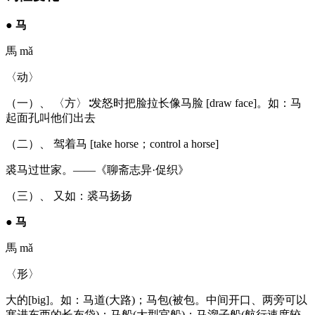
●
马
馬 mǎ
〈动〉
（一）、 〈方〉∶发怒时把脸拉长像马脸 [draw face]。如：马
起面孔叫他们出去
（二）、 驾着马 [take horse；control a horse]
裘马过世家。——《聊斋志异·促织》
（三）、 又如：裘马扬扬
●
马
馬 mǎ
〈形〉
大的[big]。如：马道(大路)；马包(被包。中间开口、两旁可以
塞进东西的长布袋)；马船(大型官船)；马溜子船(航行速度较