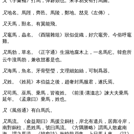
又
《字彙補》打馬，彈碁類也。朱李易安有打馬圖。
又
地名。馬陘，齊邑。馬陵，鄭地。𠀤見《左傳》。
又
天馬，獸名。有翼能飛。
又
竈馬，蟲名。《酉陽雜俎》狀似促織，好穴竈旁。今俗呼竈
雞。
又
馬勃，草名。《正字通》生濕地腐木上，一名馬疕。韓愈所
云牛溲馬勃，兼收𠀤蓄是也。
又
海馬，魚名。牙骨堅瑩，文理細如絲，可制爲器。
又
姓。《姓苑》本伯益之後，趙奢封馬服君，遂氏焉。
又
司馬、巫馬、乗馬，皆複姓。《前漢·溝洫志》諫大夫乗馬
延年。《孟康曰》乗馬，姓也。
又
《風俗通》有白馬氏。
又
馬流。《兪益期曰》馬援立銅柱，岸北有遺兵，居壽冷岸，
南對銅柱，悉姓馬，號曰馬流。《方隅勝略》謂馬人散處南
海，謂之馬流。《韓愈詩》衙時龍戸集，上日馬人來。《註》