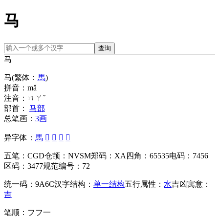
马
查询
马
马
(繁体：
馬
)
拼音：
mǎ
注音：
ㄇㄚˇ
部首：
马部
总笔画：
3画
异字体：
馬
𢒗
𢒠
𢒧
𩡬
五笔：
CGD
仓颉：
NVSM
郑码：
XA
四角：
65535
电码：
7456
区码：
3477
规范编号：
72
统一码：
9A6C
汉字结构：
单一结构
五行属性：
水
吉凶寓意：
吉
笔顺：
フフ一