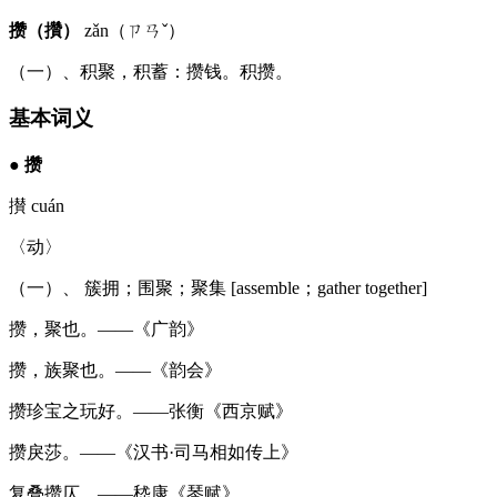
攒（攢）
zǎn（ㄗㄢˇ）
（一）、积聚，积蓄：攒钱。积攒。
基本词义
●
攒
攅 cuán
〈动〉
（一）、 簇拥；围聚；聚集 [assemble；gather together]
攒，聚也。——《广韵》
攒，族聚也。——《韵会》
攒珍宝之玩好。——张衡《西京赋》
攒戾莎。——《汉书·司马相如传上》
复叠攒仄。——嵇康《琴赋》