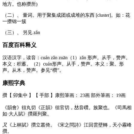
地方。也称攒所)
（二）、 量词。用于聚集成团或成堆的东西 [cluster]。如：花
一攒锦一簇
（三）、 另见 zǎn
百度百科释义
汉语汉字，读音：cuán zǎn zuān（1）zǎn 形声。从手，赞声。
本义：积蓄。（2）cuán形声。从手，赞声。本义：聚。形
声。从木，赞声。参见“欑”。
康熙字典
攢【 卯集中 】【 手部 】康熙筆画： 23画 部外筆画： 19画
《韻會》徂丸切《正韻》徂官切，𠀤音巑。族聚也。《司馬相
如·大人賦》攢羅列聚。
又
《上林賦》攢立叢倚。《宋之問詩》江回雲壁轉，天小霧峰
攢。