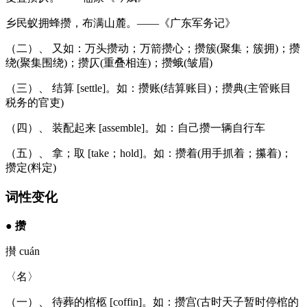
乡民蚁拥蜂攒，布满山麓。——《广东军务记》
（二）、 又如：万头攒动；万箭攒心；攒簇(聚集；簇拥)；攒
绕(聚集围绕)；攒仄(重叠相连)；攒蛾(皱眉)
（三）、 结算 [settle]。如：攒账(结算账目)；攒典(主管账目
税务的官吏)
（四）、 装配起来 [assemble]。如：自己攒一辆自行车
（五）、 拿；取 [take；hold]。如：攒着(用手抓着；攥着)；
攒定(料定)
词性变化
●
攒
攅 cuán
〈名〉
（一）、 待葬的棺柩 [coffin]。如：攒宫(古时天子暂时停棺的