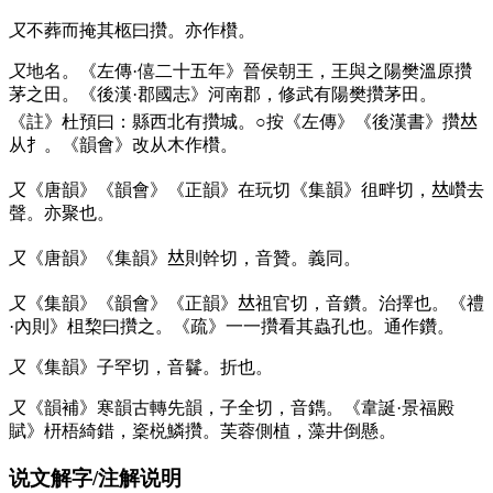
又
不葬而掩其柩曰攢。亦作欑。
又
地名。《左傳·僖二十五年》晉侯朝王，王與之陽樊溫原攢
茅之田。《後漢·郡國志》河南郡，修武有陽樊攢茅田。
《註》杜預曰：縣西北有攢城。○按《左傳》《後漢書》攢𠀤
从扌。《韻會》改从木作欑。
又
《唐韻》《韻會》《正韻》在玩切《集韻》徂畔切，𠀤巑去
聲。亦聚也。
又
《唐韻》《集韻》𠀤則幹切，音贊。義同。
又
《集韻》《韻會》《正韻》𠀤祖官切，音鑽。治擇也。《禮
·內則》柤棃曰攢之。《疏》一一攢看其蟲孔也。通作鑽。
又
《集韻》子罕切，音䰖。折也。
又
《韻補》寒韻古轉先韻，子全切，音鐫。《韋誕·景福殿
賦》枅梧綺錯，楶棁鱗攢。芙蓉側植，藻井倒懸。
说文解字/注解说明