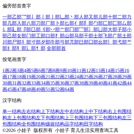
偏旁部首查字
一部
乙部
乛部
丿部
丨部
亅部
乚部
丶部
人部
又部
儿部
十部
二部
力
部
几部
入部
八部
刀部
厂部
卜部
匕部
亻部
阝部
勹部
匚部
匸部
厶部
讠部
廴部
卩部
㔾部
刂部
丷部
亠部
冂部
冖部
冫部
凵部
大部
子部
小
部
己部
女部
门部
工部
口部
扌部
山部
马部
干部
士部
飞部
广部
土部
川部
尸部
丬部
寸部
夕部
巾部
弓部
兀部
巳部
囗部
幺部
氵部
弋部
艹
部
纟部
犭部
辶部
忄部
全部部首
按笔画查字
1画
2画
3画
4画
5画
6画
7画
8画
9画
10画
11画
12画
13画
14画
15画
16
画
17画
18画
19画
20画
21画
22画
23画
24画
25画
26画
27画
28画
29画
30画
31画
32画
33画
34画
35画
36画
37画
38画
39画
40画
41画
42画
44
画
45画
47画
48画
49画
51画
52画
64画
汉字结构
单一结构
左右结构
上下结构
左中右结构
上中下结构
右上包围结
构
左上包围结构
左下包围结构
上三包围结构
下三包围结构
左三
包围结构
全包围结构
镶嵌结构
品字结构
田字结构
©2026 小娃子 版权所有 小娃子 育儿生活实用查询工具