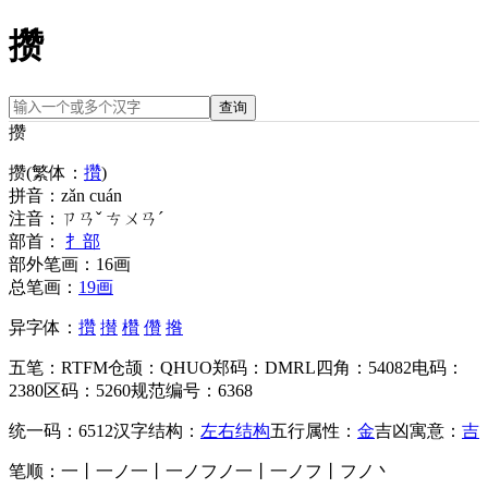
攒
查询
攒
攒
(繁体：
攢
)
拼音：
zǎn cuán
注音：
ㄗㄢˇ ㄘㄨㄢˊ
部首：
扌部
部外笔画：
16画
总笔画：
19画
异字体：
攢
攅
欑
儹
揝
五笔：
RTFM
仓颉：
QHUO
郑码：
DMRL
四角：
54082
电码：
2380
区码：
5260
规范编号：
6368
统一码：
6512
汉字结构：
左右结构
五行属性：
金
吉凶寓意：
吉
笔顺：
一丨一ノ一丨一ノフノ一丨一ノフ丨フノ丶