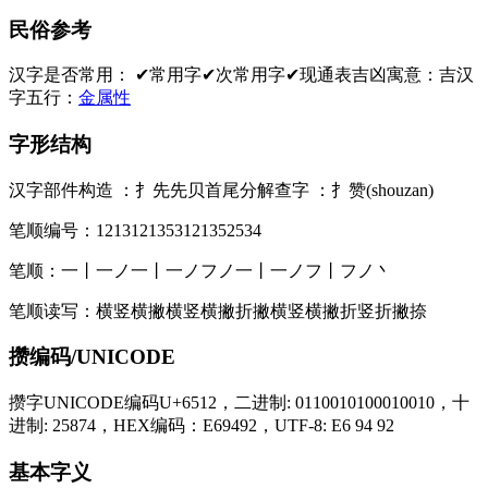
民俗参考
汉字是否常用：
✔常用字
✔次常用字
✔现通表
吉凶寓意：
吉
汉
字五行：
金属性
字形结构
汉字部件构造 ：
扌先先贝
首尾分解查字 ：
扌赞(shouzan)
笔顺编号：
1213121353121352534
笔顺：
一丨一ノ一丨一ノフノ一丨一ノフ丨フノ丶
笔顺读写：
横竖横撇横竖横撇折撇横竖横撇折竖折撇捺
攒编码/UNICODE
攒字UNICODE编码U+6512，二进制: 0110010100010010，十
进制: 25874，HEX编码：E69492，UTF-8: E6 94 92
基本字义