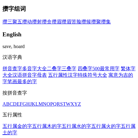
攒字组词
攒三聚五
攒动
攒射
攒盒
攒眉
攒眉苦脸
攒簇
攒聚
攒集
English
save, hoard
汉语字典
拼音查字
多音字大全
二叠字
三叠字
四叠字
500最常用字
繁体字
大全
汉语拼音字母表
五行属性汉字
特殊符号大全
寓意为吉的
字
笔画最多的字
按拼音查字
A
B
C
D
E
F
G
H
J
K
L
M
N
O
P
Q
R
S
T
W
X
Y
Z
五行属性
五行属金的字
五行属木的字
五行属水的字
五行属火的字
五行属
土的字