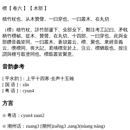
欑【 卷六 】【 木部 】
積竹杖也。从木贊聲。一曰穿也。一曰叢木。在丸切
（欑）積竹杖。詳竹部籚下、殳部殳下。鄭注考工記曰。矛戟
柄竹欑柲。從木。贊聲。在丸切。十四部。一曰穿也。此與金
部鑽音義皆同。一曰叢木。蒼頡篇云。欑、聚也。衆經音義
云。儹欑同。喪大記。君殯欑至於上。注云。欑猶菆也。按注
謂與檀弓菆塗同也。欑菆叢皆聚意。
音韵参考
[ 平水韵 ]：上平十四寒·去声十五翰
[ 国 语 ]：zǎn
[ 粤 语 ]：cyun4
方言
⊙ 粤语：cyun4 zaan2
⊙ 潮州话：zuang3 [潮州]zuêng3 ,zang3(tsùang tsàng)