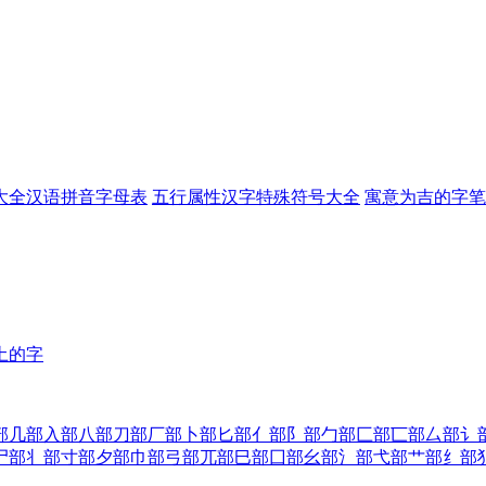
大全
汉语拼音字母表
五行属性汉字
特殊符号大全
寓意为吉的字
笔
土的字
部
几部
入部
八部
刀部
厂部
卜部
匕部
亻部
阝部
勹部
匚部
匸部
厶部
讠
尸部
丬部
寸部
夕部
巾部
弓部
兀部
巳部
囗部
幺部
氵部
弋部
艹部
纟部