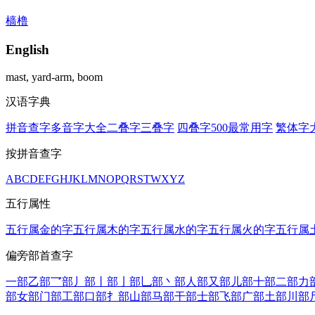
樯橹
English
mast, yard-arm, boom
汉语字典
拼音查字
多音字大全
二叠字
三叠字
四叠字
500最常用字
繁体字
按拼音查字
A
B
C
D
E
F
G
H
J
K
L
M
N
O
P
Q
R
S
T
W
X
Y
Z
五行属性
五行属金的字
五行属木的字
五行属水的字
五行属火的字
五行属
偏旁部首查字
一部
乙部
乛部
丿部
丨部
亅部
乚部
丶部
人部
又部
儿部
十部
二部
力
部
女部
门部
工部
口部
扌部
山部
马部
干部
士部
飞部
广部
土部
川部