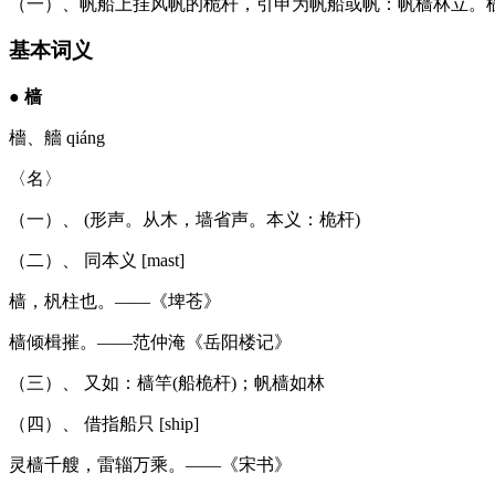
（一）、帆船上挂风帆的桅杆，引申为帆船或帆：帆樯林立。
基本词义
●
樯
檣、艢 qiáng
〈名〉
（一）、 (形声。从木，墙省声。本义：桅杆)
（二）、 同本义 [mast]
樯，杋柱也。——《埤苍》
樯倾楫摧。——范仲淹《岳阳楼记》
（三）、 又如：樯竿(船桅杆)；帆樯如林
（四）、 借指船只 [ship]
灵樯千艘，雷辎万乘。——《宋书》