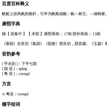
百度百科释义
帆船上挂风帆的桅杆，引申为帆船或帆：帆～林立。～倾楫摧
康熙字典
檣【 辰集中 】【 木部 】康熙筆画： 17画 部外筆画： 13画
《唐韻》在良切《集韻》《韻會》慈良切，𠀤音牆。《玉篇》
音韵参考
[ 平水韵 ]：下平七阳
[ 国 语 ]：qiáng
[ 粤 语 ]：coeng4
方言
⊙ 粤语：coeng4
樯字组词