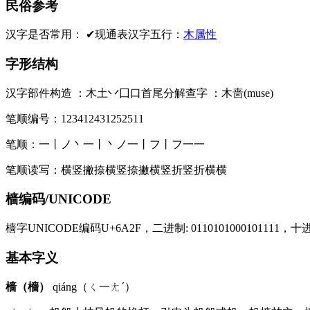
民俗参考
汉字是否常用：
✔现通表
汉字五行：
木属性
字形结构
汉字部件构造 ：
木土丷囗口
首尾分解查字 ：
木啬(muse)
笔顺编号：
123412431252511
笔顺：
一丨ノ丶一丨丶ノ一丨フ丨フ一一
笔顺读写：
横竖撇捺横竖捺撇横竖折竖折横横
樯编码/UNICODE
樯字UNICODE编码U+6A2F，二进制: 0110101000101111，十进制
基本字义
樯（檣）
qiáng（ㄑ一ㄤˊ）