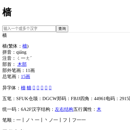
樯
查询
樯
樯
(繁体：
檣
)
拼音：
qiáng
注音：
ㄑ一ㄤˊ
部首：
木部
部外笔画：
11画
总笔画：
15画
异字体：
檣
艢
𣝿
𣞋
𣞱
𣞸
𤕽
五笔：
SFUK
仓颉：
DGCW
郑码：
FBJJ
四角：
44961
电码：
2915
统一码：
6A2F
汉字结构：
左右结构
五行属性：
木
笔顺：
一丨ノ丶一丨丶ノ一丨フ丨フ一一