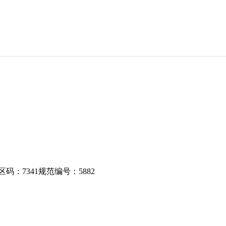
区码：
7341
规范编号：
5882