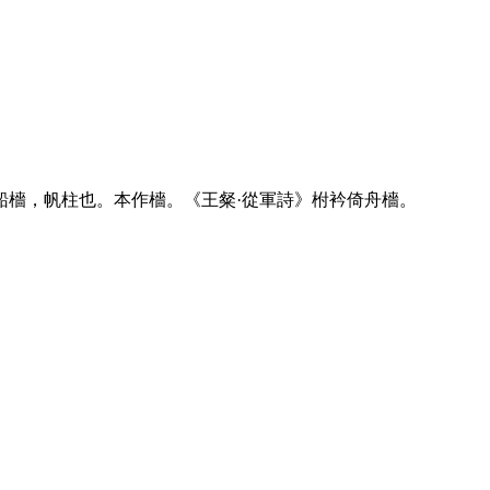
。
船檣，帆柱也。本作檣。《王粲·從軍詩》柎衿倚舟檣。