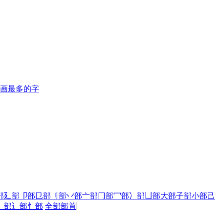
画最多的字
部
廴部
卩部
㔾部
刂部
丷部
亠部
冂部
冖部
冫部
凵部
大部
子部
小部
己
犭部
辶部
忄部
全部部首