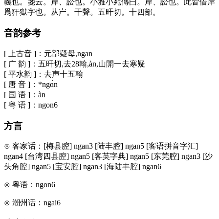
義也。箋云。岸、訟也。小雅小宛傳曰。岸、訟也。此皆借岸
爲犴獄字也。从屵。干聲。五旰切。十四部。
音韵参考
[ 上古音 ]：元部疑母,ngan
[ 广 韵 ]：五旰切,去28翰,àn,山開一去寒疑
[ 平水韵 ]：去声十五翰
[ 唐 音 ]：*ngɑ̀n
[ 国 语 ]：àn
[ 粤 语 ]：ngon6
方言
⊙ 客家话：[梅县腔] ngan3 [陆丰腔] ngan5 [客语拼音字汇]
ngan4 [台湾四县腔] ngan5 [客英字典] ngan5 [东莞腔] ngan3 [沙
头角腔] ngan5 [宝安腔] ngan3 [海陆丰腔] ngan6
⊙ 粤语：ngon6
⊙ 潮州话：ngai6