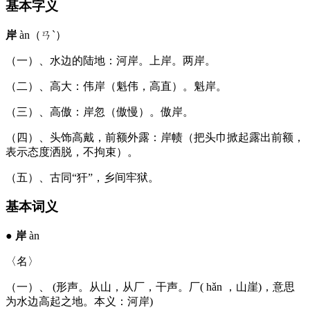
基本字义
岸
àn（ㄢˋ）
（一）、水边的陆地：河岸。上岸。两岸。
（二）、高大：伟岸（魁伟，高直）。魁岸。
（三）、高傲：岸忽（傲慢）。傲岸。
（四）、头饰高戴，前额外露：岸帻（把头巾掀起露出前额，
表示态度洒脱，不拘束）。
（五）、古同“犴”，乡间牢狱。
基本词义
●
岸
àn
〈名〉
（一）、 (形声。从山，从厂，干声。厂( hǎn ，山崖)，意思
为水边高起之地。本义：河岸)