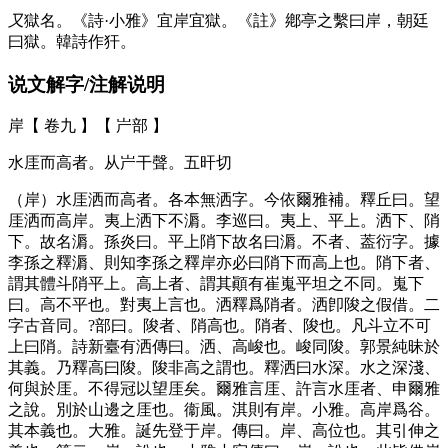
又
獄名。《詩·小雅》宜岸宜獄。《註》鄕亭之繫曰岸，朝廷
曰獄。韓詩作犴。
说文解字/注解说明
岸【 卷九 】【 屵部 】
水厓而高者。从屵干聲。五旰切
（岸）水厓洒而高者。各本無洒字。今依爾雅補。釋丘曰。望
厓洒而高岸。夷上洒下不漘。李巡曰。夷上、平上。洒下、陗
下。故名漘。孫炎曰。平上陗下故名曰漘。不者、葢衍字。據
李孫之釋漘、則知李孫之釋岸亦必曰陗下而高上也。陗下者、
謂其體斗陗平上。高上者、謂其顚有崔嵬平坦之不同。嵬下
曰。高不平也。對夷上言也。洒釋爲陗者。洒卽陖之假借。二
字古音同。?部曰。陖者、陗高也。陗者、陖也。凡斗立不可
上曰陗。詩新臺有洒傳曰。洒、高峻也。峻同陖。郭景純昧於
其義。乃釋高曰陖。陖非高之謂也。釋洒曰水深。水之深淺、
何與於厓。不得冠以望厓矣。爾雅言厓、許言水厓者、申爾雅
之說。別於山邊之厓也。衞風。淇則有岸。小雅。高岸爲谷。
其本義也。大雅。誕先登于岸。傳曰。岸、高位也。其引伸之