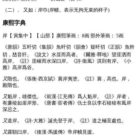
（二）、 又如：岸巾(岸帻。表示无拘无束的样子)
康熙字典
岸【 寅集中 】【 山部 】康熙筆画： 8画 部外筆画： 5画
《唐韻》五旰切《集韻》魚旰切《韻會》疑旰切《正韻》魚幹
切，𠀤音犴。《說文》水厓而高者。《爾雅·釋地》望厓洒而
高岸。《註》厓峻而水深曰岸。《詩·衞風》淇則有岸。《小
雅》高岸爲谷。
又
階也。《張衡·西京賦》襄岸夷塗。《註》襄，高也。岸，
殿階也。
又
魁岸，雄傑也。《前漢·江充傳》爲人魁岸。《註》岸者，
有廉稜如崖岸形。《唐書·宦者傳》仇士良以李石稜稜有風岸
深忌之。
又
道岸。《詩·大雅》誕先登于岸。《註》道之極至處也。
又
露額曰岸。《後漢·馬援傳》帝岸幘見援。