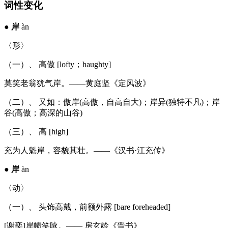
词性变化
●
岸
àn
〈形〉
（一）、 高傲 [lofty；haughty]
莫笑老翁犹气岸。——黄庭坚《定风波》
（二）、 又如：傲岸(高傲，自高自大)；岸异(独特不凡)；岸
谷(高傲；高深的山谷)
（三）、 高 [high]
充为人魁岸，容貌其壮。——《汉书·江充传》
●
岸
àn
〈动〉
（一）、 头饰高戴，前额外露 [bare foreheaded]
[谢奕]岸帻笑咏。—— 房玄龄《晋书》