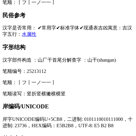
笔顺：
丨フ丨一ノ一一丨
民俗参考
汉字是否常用：
✔常用字
✔标准字体
✔现通表
吉凶寓意：
吉
汉
字五行：
水属性
字形结构
汉字部件构造 ：
山厂干
首尾分解查字 ：
山干(shangan)
笔顺编号：
25213112
笔顺：
丨フ丨一ノ一一丨
笔顺读写：
竖折竖横撇横横竖
岸编码/UNICODE
岸字UNICODE编码U+5CB8，二进制: 0101110010111000，十
进制: 23736，HEX编码：E5B2B8，UTF-8: E5 B2 B8