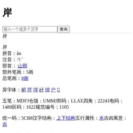
岸
查询
岸
岸
拼音：
àn
注音：
ㄢˋ
部首：
山部
部外笔画：
5画
总笔画：
8画
异字体：
㟁
厈
垾
屽
堓
屵
𡵃
五笔：
MDFJ
仓颉：
UMMJ
郑码：
LLAE
四角：
22241
电码：
1489
区码：
1622
规范编号：
1105
统一码：
5CB8
汉字结构：
上下结构
五行属性：
水
吉凶寓意：
吉