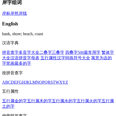
岸字组词
岸标
岸然
岸线
English
bank, shore; beach, coast
汉语字典
拼音查字
多音字大全
二叠字
三叠字
四叠字
500最常用字
繁体字
大全
汉语拼音字母表
五行属性汉字
特殊符号大全
寓意为吉的
字
笔画最多的字
按拼音查字
A
B
C
D
E
F
G
H
J
K
L
M
N
O
P
Q
R
S
T
W
X
Y
Z
五行属性
五行属金的字
五行属木的字
五行属水的字
五行属火的字
五行属
土的字
偏旁部首查字