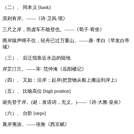
（二）、 同本义 [bank]
淇则有岸。——《诗·卫风·氓》
三尺之岸，而虚车不能登也。——《荀子·宥坐》
两岸猿声啼不住，轻舟已过万重山。——唐· 李白《早发白帝
城》
（三）、 后泛指靠近水边的陆地
岸芷汀兰。——宋· 范仲淹《岳阳楼记》
（四）、 又如：沿岸；起岸(把货物从船上搬运到岸上)
（五）、 比喻高位 [high position]
诞先登于岸。(诞：发语词，无义。)——《诗·大雅·皇矣》
（六）、 台阶 [steps]
襄岸夷涂。——张衡《西京赋》