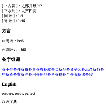
[ 上古音 ]：之部并母,bi?
[ 平水韵 ]：去声四寘
[ 国 语 ]：bèi
[ 粤 语 ]：bei6
方言
⊙ 粤语：bei6
⊙ 潮州话：bi6
备字组词
备不住
备件
备份
备具
备办
备取
备员
备品
备尝辛苦
备忘录
备战
备
料
备查
备案
备注
备用
备用品
备考
备耕
备至
备荒
备课
备鞍
English
prepare, ready, perfect
汉语字典