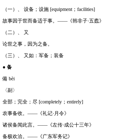
（一）、 设备；设施 [equipment；facilities]
故事因于世而备适于事。——《韩非子·五蠹》
（二）、 又
论世之事，因为之备。
（三）、 又如：军备；装备
●
备
備 bèi
〈副〉
全部；完全；尽 [completely；entirely]
农事备收。——《礼记·月令》
诸侯备闻此言。——《左传·成公十三年》
备极欢洽。——《广东军务记》