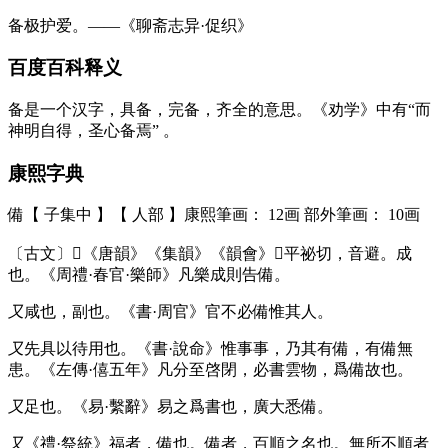
备极护爱。——《聊斋志异·促织》
百度百科释义
备是一个汉字，具备，完备，齐全的意思。《劝学》中有“而
神明自得，圣心备焉” 。
康熙字典
備【 子集中 】【 人部 】康熙筆画： 12画 部外筆画： 10画
〔古文〕𠈍《唐韻》《集韻》《韻會》𠀤平祕切，音避。成
也。《周禮·春官·樂師》凡樂成則告備。
又
咸也，副也。《書·周官》官不必備惟其人。
又
先具以待用也。《書·說命》惟事事，乃其有備，有備無
患。《左傳·僖五年》凡分至啓閉，必書雲物，爲備故也。
又
足也。《易·繫辭》易之爲書也，廣大悉備。
又
《禮·祭統》福者，備也。備者，百順之名也。無所不順者