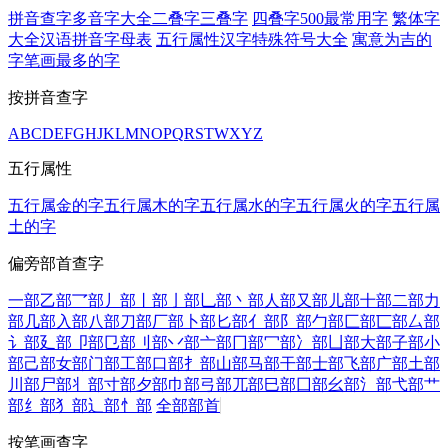
拼音查字
多音字大全
二叠字
三叠字
四叠字
500最常用字
繁体字
大全
汉语拼音字母表
五行属性汉字
特殊符号大全
寓意为吉的
字
笔画最多的字
按拼音查字
A
B
C
D
E
F
G
H
J
K
L
M
N
O
P
Q
R
S
T
W
X
Y
Z
五行属性
五行属金的字
五行属木的字
五行属水的字
五行属火的字
五行属
土的字
偏旁部首查字
一部
乙部
乛部
丿部
丨部
亅部
乚部
丶部
人部
又部
儿部
十部
二部
力
部
几部
入部
八部
刀部
厂部
卜部
匕部
亻部
阝部
勹部
匚部
匸部
厶部
讠部
廴部
卩部
㔾部
刂部
丷部
亠部
冂部
冖部
冫部
凵部
大部
子部
小
部
己部
女部
门部
工部
口部
扌部
山部
马部
干部
士部
飞部
广部
土部
川部
尸部
丬部
寸部
夕部
巾部
弓部
兀部
巳部
囗部
幺部
氵部
弋部
艹
部
纟部
犭部
辶部
忄部
全部部首
按笔画查字