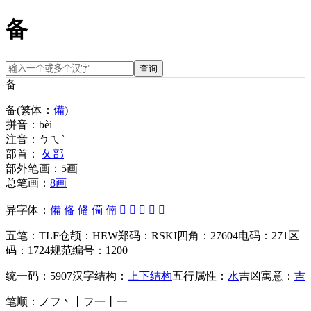
备
查询
备
备
(繁体：
備
)
拼音：
bèi
注音：
ㄅㄟˋ
部首：
夂部
部外笔画：
5画
总笔画：
8画
异字体：
備
俻
偹
僃
㑲
𠃰
𠈍
𤖤
𤰇
𦯞
五笔：
TLF
仓颉：
HEW
郑码：
RSKI
四角：
27604
电码：
271
区
码：
1724
规范编号：
1200
统一码：
5907
汉字结构：
上下结构
五行属性：
水
吉凶寓意：
吉
笔顺：
ノフ丶丨フ一丨一