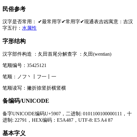
民俗参考
汉字是否常用：
✔最常用字
✔常用字
✔现通表
吉凶寓意：
吉
汉
字五行：
水属性
字形结构
汉字部件构造 ：
夂田
首尾分解查字 ：
夂田(wentian)
笔顺编号：
35425121
笔顺：
ノフ丶丨フ一丨一
笔顺读写：
撇折捺竖折横竖横
备编码/UNICODE
备字UNICODE编码U+5907，二进制: 0101100100000111，十
进制: 22791，HEX编码：E5A487，UTF-8: E5 A4 87
基本字义