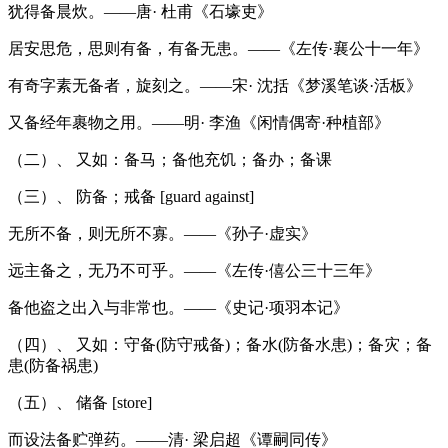
犹得备晨炊。——唐· 杜甫《石壕吏》
居安思危，思则有备，有备无患。——《左传·襄公十一年》
有奇字素无备者，旋刻之。——宋· 沈括《梦溪笔谈·活板》
又备经年裹物之用。——明· 李渔《闲情偶寄·种植部》
（二）、 又如：备马；备他充饥；备办；备课
（三）、 防备；戒备 [guard against]
无所不备，则无所不寡。——《孙子·虚实》
远主备之，无乃不可乎。——《左传·僖公三十三年》
备他盗之出入与非常也。——《史记·项羽本记》
（四）、 又如：守备(防守戒备)；备水(防备水患)；备灾；备
患(防备祸患)
（五）、 储备 [store]
而设法备贮弹药。——清· 梁启超《谭嗣同传》