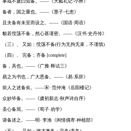
事戒不虞曰知备。——《大戴礼记·小辨》
备者，国之重也。——《墨子·七患》
且夫备有未至而设之。——《国语·周语》
貌若傥荡不备，然心甚谨密。——《汉书·史丹传》
（三）、 又如：傥荡不备(行为无拘无束，不谨慎)
（四）、 完备；齐备 [complete]
备，具也。——《广雅·释诂三》
易之为书也，广大悉备。——《易·系辞》
前人之述备矣。——宋· 范仲淹《岳阳楼记》
众妙毕备。——《虞初新志·秋声诗自序》
圣心备焉。——《荀子·劝学》
请备述之。——明· 李渔《闲情偶寄·种植部》
（五）、 又如：德才兼备；完备(齐备)