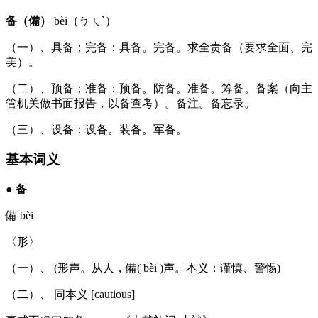
备（備）
bèi（ㄅㄟˋ）
（一）、具备；完备：具备。完备。求全责备（要求全面、完
美）。
（二）、预备；准备：预备。防备。准备。筹备。备案（向主
管机关做书面报告，以备查考）。备注。备忘录。
（三）、设备：设备。装备。军备。
基本词义
●
备
備 bèi
〈形〉
（一）、 (形声。从人，備( bèi )声。本义：谨慎、警惕)
（二）、 同本义 [cautious]