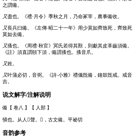
之謂備。
又
盡也。《禮·月令》季秋之月，乃命冢宰，農事備收。
又
長兵曰備。《左傳·昭二十一年》用少莫如齊致死，齊致死
莫如去備。
又
搔也。《周禮·秋官》冥氏若得其獸，則獻其皮革齒須備。
《註》須直謂頤下須，備謂搔也。搔音爪。
又
姓。
又
叶蒲必切，音弼。《詩·小雅》禮儀旣備，鐘鼓旣戒。戒音
吉。
说文解字/注解说明
備【 卷八 】【 人部 】
愼也。从人𤰈聲。𠈍，古文備。平祕切
音韵参考