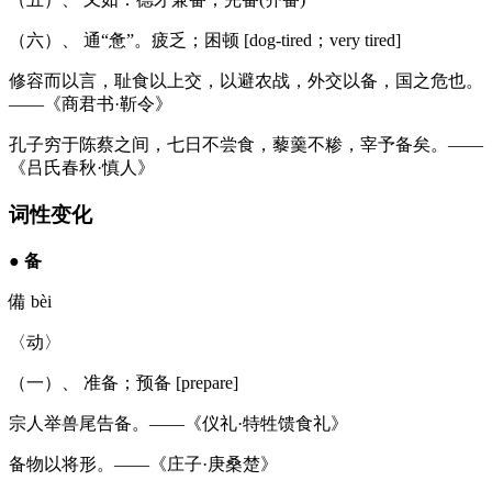
（六）、 通“惫”。疲乏；困顿 [dog-tired；very tired]
修容而以言，耻食以上交，以避农战，外交以备，国之危也。
——《商君书·靳令》
孔子穷于陈蔡之间，七日不尝食，藜羹不糁，宰予备矣。——
《吕氏春秋·慎人》
词性变化
●
备
備 bèi
〈动〉
（一）、 准备；预备 [prepare]
宗人举兽尾告备。——《仪礼·特牲馈食礼》
备物以将形。——《庄子·庚桑楚》