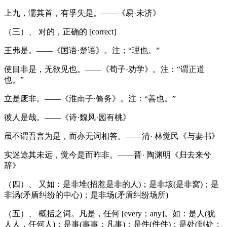
上九，濡其首，有孚失是。——《易·未济》
（三）、 对的，正确的 [correct]
王弗是。——《国语·楚语》。注；“理也。”
使目非是，无欲见也。——《荀子·劝学》。注：“谓正道
也。”
立是废非。——《淮南子·脩务》。注：“善也。”
彼人是哉。——《诗·魏风·园有桃》
虽不谓吾言为是，而亦无词相答。——清· 林觉民《与妻书》
实迷途其未远，觉今是而昨非。——晋· 陶渊明《归去来兮
辞》
（四）、 又如：是非堆(招惹是非的人)；是非垓(是非窝)；是
非涡(矛盾纠纷的中心)；是非场(矛盾纠纷场所)
（五）、 概括之词。凡是，任何 [every；any]。如：是人(犹
人人，任何人)；是事(事事；凡事)；是件(件件)；是处(到处；