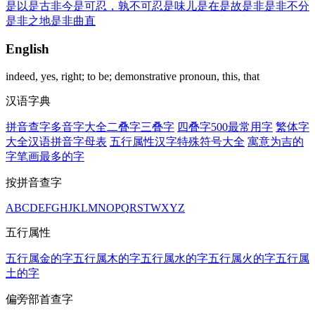
是以
是古非今
是可忍，孰不可忍
是味儿
是在
是故
是非
是非不分
是非之地
是非曲直
English
indeed, yes, right; to be; demonstrative pronoun, this, that
汉语字典
拼音查字
多音字大全
二叠字
三叠字
四叠字
500最常用字
繁体字
大全
汉语拼音字母表
五行属性汉字
特殊符号大全
寓意为吉的
字
笔画最多的字
按拼音查字
A
B
C
D
E
F
G
H
J
K
L
M
N
O
P
Q
R
S
T
W
X
Y
Z
五行属性
五行属金的字
五行属木的字
五行属水的字
五行属火的字
五行属
土的字
偏旁部首查字