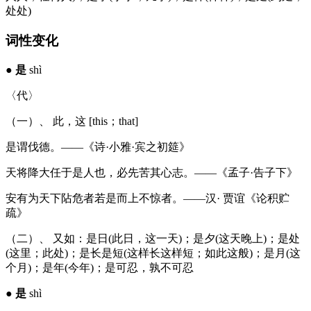
处处)
词性变化
●
是
shì
〈代〉
（一）、 此，这 [this；that]
是谓伐德。——《诗·小雅·宾之初筵》
天将降大任于是人也，必先苦其心志。——《孟子·告子下》
安有为天下阽危者若是而上不惊者。——汉· 贾谊《论积贮
疏》
（二）、 又如：是日(此日，这一天)；是夕(这天晚上)；是处
(这里；此处)；是长是短(这样长这样短；如此这般)；是月(这
个月)；是年(今年)；是可忍，孰不可忍
●
是
shì