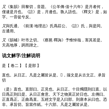
又
《集韻》田黎切，音題。《公羊傳·僖十六年》是月者何，
僅逮是月也。《註》是，月邊也。魯人語也。《釋文》是，如
字。一音徒兮反。
又
與氏通。《前漢·地理志》氏爲莊公。《註》氏，與是同。
古通用。
又
《韻補》叶市之切。《蔡邕·釋誨》予惟悼哉，害其若是。
天高地厚，跼而蹐之。
说文解字/注解说明
是【 卷二 】【 是部 】
直也。从日正。凡是之屬皆从是。𣆞，籒文是从古文正。承旨
切
（是）直也。直部曰。正見也。从日正。十目燭隱則曰直。以
日爲正則曰是。从日正會意。天下之物莫正於日也。左傳曰。
正直爲正。正曲爲直。五經文字是入曰部。則唐本从曰也。恐
非。承旨切。旨當作紙。十六部。凡是之屬皆从是。