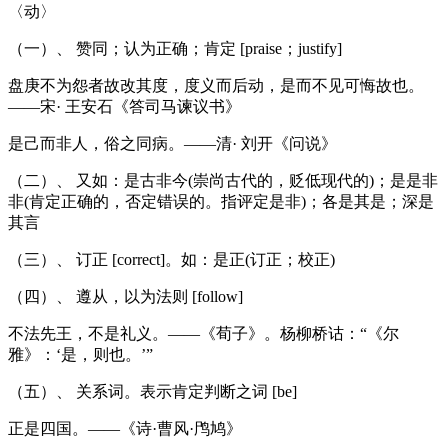
〈动〉
（一）、 赞同；认为正确；肯定 [praise；justify]
盘庚不为怨者故改其度，度义而后动，是而不见可悔故也。
——宋· 王安石《答司马谏议书》
是己而非人，俗之同病。——清· 刘开《问说》
（二）、 又如：是古非今(崇尚古代的，贬低现代的)；是是非
非(肯定正确的，否定错误的。指评定是非)；各是其是；深是
其言
（三）、 订正 [correct]。如：是正(订正；校正)
（四）、 遵从，以为法则 [follow]
不法先王，不是礼义。——《荀子》。杨柳桥诂：“《尔
雅》：‘是，则也。’”
（五）、 关系词。表示肯定判断之词 [be]
正是四国。——《诗·曹风·鸤鸠》