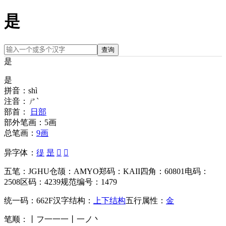
是
查询
是
是
拼音：
shì
注音：
ㄕˋ
部首：
日部
部外笔画：
5画
总笔画：
9画
异字体：
徥
昰
𣆞
𣊒
五笔：
JGHU
仓颉：
AMYO
郑码：
KAII
四角：
60801
电码：
2508
区码：
4239
规范编号：
1479
统一码：
662F
汉字结构：
上下结构
五行属性：
金
笔顺：
丨フ一一一丨一ノ丶