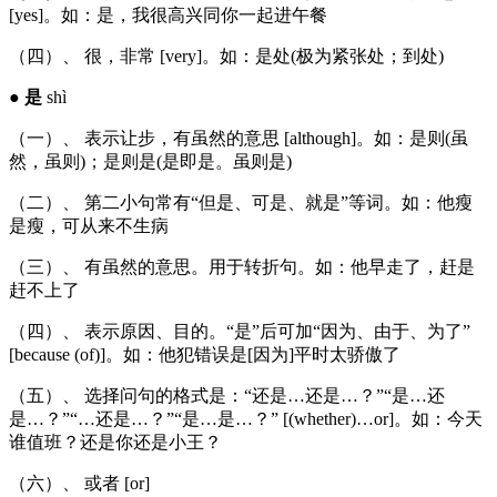
[yes]。如：是，我很高兴同你一起进午餐
（四）、 很，非常 [very]。如：是处(极为紧张处；到处)
●
是
shì
（一）、 表示让步，有虽然的意思 [although]。如：是则(虽
然，虽则)；是则是(是即是。虽则是)
（二）、 第二小句常有“但是、可是、就是”等词。如：他瘦
是瘦，可从来不生病
（三）、 有虽然的意思。用于转折句。如：他早走了，赶是
赶不上了
（四）、 表示原因、目的。“是”后可加“因为、由于、为了”
[because (of)]。如：他犯错误是[因为]平时太骄傲了
（五）、 选择问句的格式是：“还是…还是…？”“是…还
是…？”“…还是…？”“是…是…？” [(whether)…or]。如：今天
谁值班？还是你还是小王？
（六）、 或者 [or]