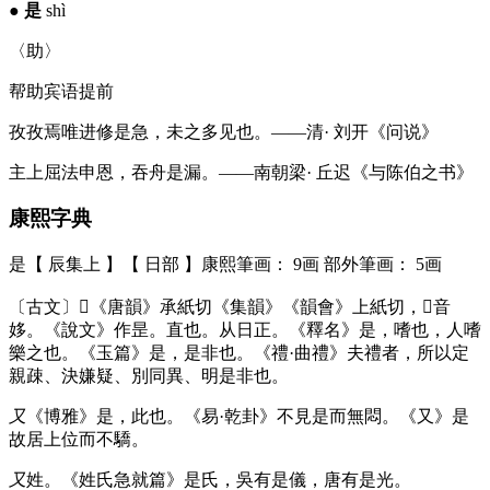
●
是
shì
〈助〉
帮助宾语提前
孜孜焉唯进修是急，未之多见也。——清· 刘开《问说》
主上屈法申恩，吞舟是漏。——南朝梁· 丘迟《与陈伯之书》
康熙字典
是【 辰集上 】【 日部 】康熙筆画： 9画 部外筆画： 5画
〔古文〕𣆞《唐韻》承紙切《集韻》《韻會》上紙切，𠀤音
姼。《說文》作昰。直也。从日正。《釋名》是，嗜也，人嗜
樂之也。《玉篇》是，是非也。《禮·曲禮》夫禮者，所以定
親疎、決嫌疑、別同異、明是非也。
又
《博雅》是，此也。《易·乾卦》不見是而無悶。《又》是
故居上位而不驕。
又
姓。《姓氏急就篇》是氏，吳有是儀，唐有是光。