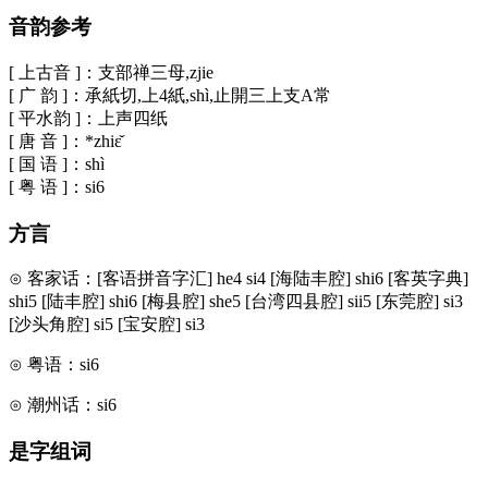
音韵参考
[ 上古音 ]：支部禅三母,zjie
[ 广 韵 ]：承紙切,上4紙,shì,止開三上支A常
[ 平水韵 ]：上声四纸
[ 唐 音 ]：*zhiɛ̌
[ 国 语 ]：shì
[ 粤 语 ]：si6
方言
⊙ 客家话：[客语拼音字汇] he4 si4 [海陆丰腔] shi6 [客英字典]
shi5 [陆丰腔] shi6 [梅县腔] she5 [台湾四县腔] sii5 [东莞腔] si3
[沙头角腔] si5 [宝安腔] si3
⊙ 粤语：si6
⊙ 潮州话：si6
是字组词