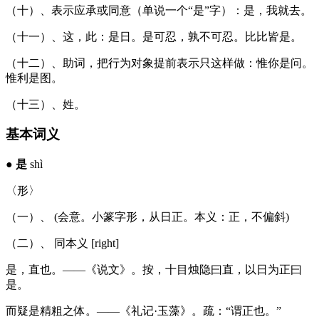
（十）、表示应承或同意（单说一个“是”字）：是，我就去。
（十一）、这，此：是日。是可忍，孰不可忍。比比皆是。
（十二）、助词，把行为对象提前表示只这样做：惟你是问。
惟利是图。
（十三）、姓。
基本词义
●
是
shì
〈形〉
（一）、 (会意。小篆字形，从日正。本义：正，不偏斜)
（二）、 同本义 [right]
是，直也。——《说文》。按，十目烛隐曰直，以日为正曰
是。
而疑是精粗之体。——《礼记·玉藻》。疏：“谓正也。”