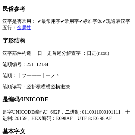
民俗参考
汉字是否常用：
✔最常用字
✔常用字
✔标准字体
✔现通表
汉字
五行：
金属性
字形结构
汉字部件构造 ：
日一走
首尾分解查字 ：
日走(rizou)
笔顺编号：
251112134
笔顺：
丨フ一一一丨一ノ丶
笔顺读写：
竖折横横横竖横撇捺
是编码/UNICODE
是字UNICODE编码U+662F，二进制: 0110011000101111，十
进制: 26159，HEX编码：E698AF，UTF-8: E6 98 AF
基本字义