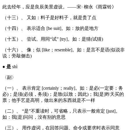
此去经年，应是良辰美景虚设。——宋· 柳永《雨霖铃》
（十三）、 又如：料子是好料子，就是贵了点
（十四）、 表示适合 [be suit]。如：放的是地方
（十五）、 尝试。用同“试” [try]。如：是猜(试猜)
（十六）、 像；似 [like；resemble]。如：是言不是语(似说非
说；旁敲侧击)
●
是
shì
〈副〉
（一）、 表示肯定 [certainly；really]。如：是必(一定要；务
必)；是须(必须，务须)；是致(以致；因此)；我[是]昨天买的
票；他手艺是高明，做出来的东西就是不一样
（二）、 “是”不重读时，可省略，只表示一般肯定 [just]。
如：我[是]问问，没有别的意思
（三）、 用作虚词，在回答问题、命令或要求时表示同意