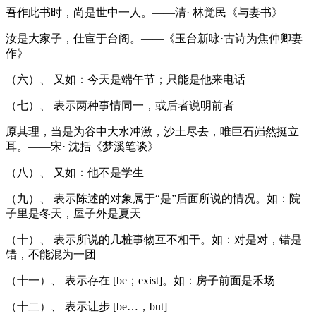
吾作此书时，尚是世中一人。——清· 林觉民《与妻书》
汝是大家子，仕宦于台阁。——《玉台新咏·古诗为焦仲卿妻
作》
（六）、 又如：今天是端午节；只能是他来电话
（七）、 表示两种事情同一，或后者说明前者
原其理，当是为谷中大水冲激，沙土尽去，唯巨石岿然挺立
耳。——宋· 沈括《梦溪笔谈》
（八）、 又如：他不是学生
（九）、 表示陈述的对象属于“是”后面所说的情况。如：院
子里是冬天，屋子外是夏天
（十）、 表示所说的几桩事物互不相干。如：对是对，错是
错，不能混为一团
（十一）、 表示存在 [be；exist]。如：房子前面是禾场
（十二）、 表示让步 [be…，but]