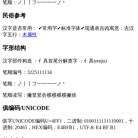
笔顺：
ノ丨丨フ一一一一ノ丶
民俗参考
汉字是否常用：
✔常用字
✔标准字体
✔现通表
吉凶寓意：
吉
汉
字五行：
木属性
字形结构
汉字部件构造 ：
亻具
首尾分解查字 ：
亻具(renju)
笔顺编号：
3225111134
笔顺：
ノ丨丨フ一一一一ノ丶
笔顺读写：
撇竖竖折横横横横撇捺
俱编码/UNICODE
俱字UNICODE编码U+4FF1，二进制: 0100111111110001，十
进制: 20465，HEX编码：E4BFB1，UTF-8: E4 BF B1