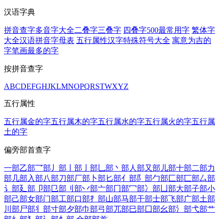
汉语字典
拼音查字
多音字大全
二叠字
三叠字
四叠字
500最常用字
繁体字
大全
汉语拼音字母表
五行属性汉字
特殊符号大全
寓意为吉的
字
笔画最多的字
按拼音查字
A
B
C
D
E
F
G
H
J
K
L
M
N
O
P
Q
R
S
T
W
X
Y
Z
五行属性
五行属金的字
五行属木的字
五行属水的字
五行属火的字
五行属
土的字
偏旁部首查字
一部
乙部
乛部
丿部
丨部
亅部
乚部
丶部
人部
又部
儿部
十部
二部
力
部
几部
入部
八部
刀部
厂部
卜部
匕部
亻部
阝部
勹部
匚部
匸部
厶部
讠部
廴部
卩部
㔾部
刂部
丷部
亠部
冂部
冖部
冫部
凵部
大部
子部
小
部
己部
女部
门部
工部
口部
扌部
山部
马部
干部
士部
飞部
广部
土部
川部
尸部
丬部
寸部
夕部
巾部
弓部
兀部
巳部
囗部
幺部
氵部
弋部
艹