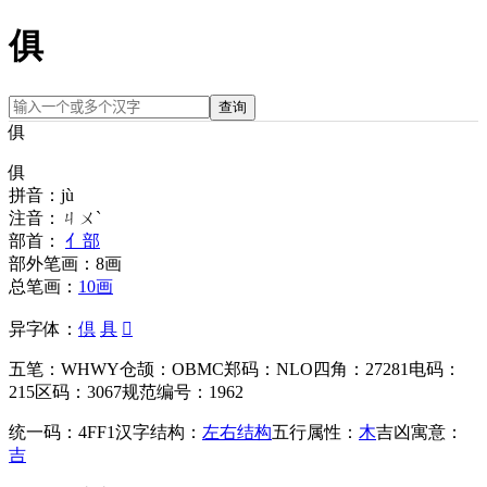
俱
查询
俱
俱
拼音：
jù
注音：
ㄐㄨˋ
部首：
亻部
部外笔画：
8画
总笔画：
10画
异字体：
倶
具
𥟭
五笔：
WHWY
仓颉：
OBMC
郑码：
NLO
四角：
27281
电码：
215
区码：
3067
规范编号：
1962
统一码：
4FF1
汉字结构：
左右结构
五行属性：
木
吉凶寓意：
吉