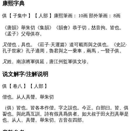
康熙字典
俱【 子集中 】【 人部 】康熙筆画： 10画 部外筆画： 8画
《唐韻》舉朱切《集韻》《韻會》恭于切，𠀤音拘。皆也。
《孟子》父母俱存。
又
偕也，具也。《莊子·天運篇》道可載而與之俱也。《史記·
孔子世家》孔子適周，魯君與之一乗車，兩馬，一豎子俱。
又
姓。南凉將軍俱延，唐江州監軍俱文珍。
说文解字/注解说明
俱【 卷八 】【 人部 】
偕也。从人具聲。舉朱切
（俱）皆也。皆各本作偕。字之誤也。今正。白部曰。皆、俱
䛐也。與此爲互訓。詩有假具爲俱者。如大叔于田火烈具舉是
也。从人。具聲。舉朱切。古音在四部。