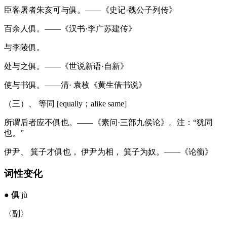
臣客屠者朱亥可与俱。——《史记·魏公子列传》
百余人俱。——《汉书·李广苏建传》
与李陵俱。
处与之俱。——《世说新语·自新》
使与书俱。——清· 袁枚《黄生借书说》
（三）、 等同 [equally；alike same]
所谓后者应不俱也。——《素问·三部九侯论》。注：“犹同
也。”
伊尹、 箕子才俱也， 伊尹为相， 箕子为奴。——《论衡》
词性变化
●
俱
jù
〈副〉