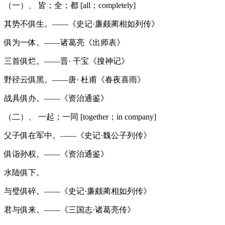
（一）、 皆；全；都 [all；completely]
其势不俱生。——《史记·廉颇蔺相如列传》
俱为一体。——诸葛亮《出师表》
三首俱烂。——晋· 干宝《搜神记》
野径云俱黑。——唐· 杜甫《春夜喜雨》
战具俱办。——《资治通鉴》
（二）、 一起；一同 [together；in company]
父子俱在军中。——《史记·魏公子列传》
俱诣孙权。——《资治通鉴》
水陆俱下。
与璧俱碎。——《史记·廉颇蔺相如列传》
君与俱来。——《三国志·诸葛亮传》