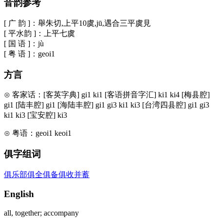
音韵参考
[ 广 韵 ]：舉朱切,上平10虞,jū,遇合三平虞見
[ 平水韵 ]：上平七虞
[ 国 语 ]：jù
[ 粤 语 ]：geoi1
方言
⊙ 客家话：[客英字典] gi1 ki1 [客语拼音字汇] ki1 ki4 [梅县腔]
gi1 [陆丰腔] gi1 [海陆丰腔] gi1 gi3 ki1 ki3 [台湾四县腔] gi1 gi3
ki1 ki3 [宝安腔] ki3
⊙ 粤语：geoi1 keoi1
俱字组词
俱乐部
俱全
俱备
俱收并蓄
English
all, together; accompany